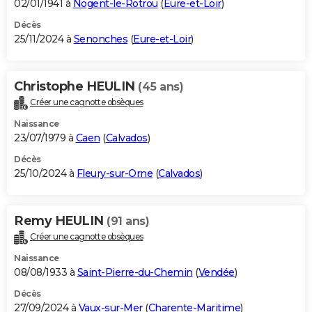
02/01/1941 à
Nogent-le-Rotrou
(
Eure-et-Loir
)
Décès
25/11/2024 à
Senonches
(
Eure-et-Loir
)
Christophe HEULIN
(45 ans)
Créer une cagnotte obsèques
Naissance
23/07/1979 à
Caen
(
Calvados
)
Décès
25/10/2024 à
Fleury-sur-Orne
(
Calvados
)
Remy HEULIN
(91 ans)
Créer une cagnotte obsèques
Naissance
08/08/1933 à
Saint-Pierre-du-Chemin
(
Vendée
)
Décès
27/09/2024 à
Vaux-sur-Mer
(
Charente-Maritime
)