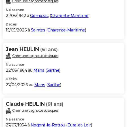
Créer une cagnotte obsèques
City break
Voyage de noces
Climat
Destinations
Voyage nature
Forum
+
PHOTO
Naissance
21/05/1942 à
Gémozac
(
Charente-Maritime
)
GUIDES D'ACHAT
Décès
15/05/2026 à
Saintes
(
Charente-Maritime
)
BONS PLANS
CARTE DE VOEUX
Jean HEULIN
(61 ans)
Carte Bonne année
Carte Pâques
Carte de Noël
Carte Saint-Valentin
Carte d'anniversaire
DICTIONNAIRE
Créer une cagnotte obsèques
Biographies
Expressions
Dictionnaire
Citations
Proverbes
PROGRAMME TV
Naissance
22/06/1964 au
Mans
(
Sarthe
)
COPAINS D'AVANT
Décès
27/04/2026 au
Mans
(
Sarthe
)
Se connecter
Collèges
Universités
Service militaire
S'inscrire
Lycées
Primaires
Entreprises
Avis de recherche
AVIS DE DÉCÈS
FORUM
Claude HEULIN
(91 ans)
Lifestyle
Sport
Television
Cinema
Bricolage
Culture
Auto
Voyage
Créer une cagnotte obsèques
Naissance
27/07/1934 à
Nogent-le-Rotrou
(
Eure-et-Loir
)