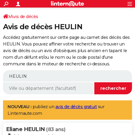
ACTUALITÉS
Connexion
S'inscrire
Avis de décès
Rechercher
Société
Education
Villes
Politique
Faits Divers
Monde
+
SPORT
Avis de décès HEULIN
Football
Cyclisme
Forum
Coupe du monde 2026
Tennis
Rugby
CULTURE
Accédez gratuitement sur cette page au carnet des décès des
TNT
Cinéma
Musique
Programme TV
Streaming
Sorties cinéma
+
HEULIN. Vous pouvez affiner votre recherche ou trouver un
FINANCE
avis de décès ou un avis d'obsèques plus ancien en tapant le
Impôts
Immobilier
Banque
Crédit
Retraite
Epargne
Risques naturels par ville
Assurance
AUTO
nom d'un défunt et/ou le nom ou le code postal d'une
commune dans le moteur de recherche ci-dessous.
Réserver un essai
Berlines
Forum auto
Essais
Citadines
SUV
+
HIGH-TECH
Meilleur smartphone
Ordinateurs
Guide high-tech
Mobiles
Internet
Jeux vidéo
+
BRICOLAGE
Aménagement intérieur
Cuisine
Jardinage
+
Forum
Extérieur
Salle de bains
Rangement
WEEK-END
Escapades
Expositions
Week-end nature
Guides de France
Patrimoine
Musées
+
LIFESTYLE
NOUVEAU :
publiez un
avis de décès gratuit
sur
Linternaute.com
Bien-être
Mode
+
Art de vivre
Loisirs
Modes de vie
SANTE
Eliane HEULIN
Guide de la santé
Médicaments
+
Alimentation
Maladies
Sommeil
(83 ans)
VOYAGE