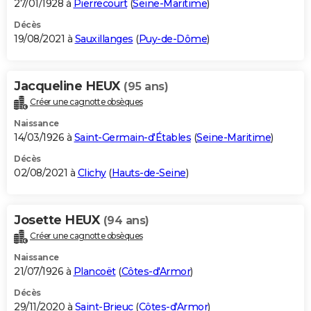
27/01/1928 à
Pierrecourt
(
Seine-Maritime
)
Décès
19/08/2021 à
Sauxillanges
(
Puy-de-Dôme
)
Jacqueline HEUX
(95 ans)
Créer une cagnotte obsèques
Naissance
14/03/1926 à
Saint-Germain-d'Étables
(
Seine-Maritime
)
Décès
02/08/2021 à
Clichy
(
Hauts-de-Seine
)
Josette HEUX
(94 ans)
Créer une cagnotte obsèques
Naissance
21/07/1926 à
Plancoët
(
Côtes-d'Armor
)
Décès
29/11/2020 à
Saint-Brieuc
(
Côtes-d'Armor
)