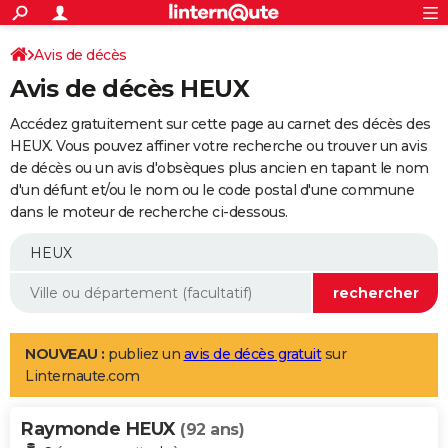
ACTUALITÉS
Connexion
S'inscrire
Avis de décès
Rechercher
Société
Education
Villes
Politique
Faits Divers
Monde
+
SPORT
Avis de décès HEUX
Football
Cyclisme
Forum
Coupe du monde 2026
Tennis
Rugby
CULTURE
Accédez gratuitement sur cette page au carnet des décès des
TNT
Cinéma
Musique
Programme TV
Streaming
Sorties cinéma
+
HEUX. Vous pouvez affiner votre recherche ou trouver un avis
FINANCE
de décès ou un avis d'obsèques plus ancien en tapant le nom
Impôts
Immobilier
Banque
Crédit
Retraite
Epargne
Risques naturels par ville
Assurance
AUTO
d'un défunt et/ou le nom ou le code postal d'une commune
dans le moteur de recherche ci-dessous.
Réserver un essai
Berlines
Forum auto
Essais
Citadines
SUV
+
HIGH-TECH
Meilleur smartphone
Ordinateurs
Guide high-tech
Mobiles
Internet
Jeux vidéo
+
BRICOLAGE
Aménagement intérieur
Cuisine
Jardinage
+
Forum
Extérieur
Salle de bains
Rangement
WEEK-END
Escapades
Expositions
Week-end nature
Guides de France
Patrimoine
Musées
+
LIFESTYLE
NOUVEAU :
publiez un
avis de décès gratuit
sur
Linternaute.com
Bien-être
Mode
+
Art de vivre
Loisirs
Modes de vie
SANTE
Raymonde HEUX
Guide de la santé
Médicaments
+
Alimentation
Maladies
Sommeil
(92 ans)
VOYAGE