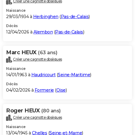
Créer une cagnotte obsèques
City break
Voyage de noces
Climat
Destinations
Voyage nature
Forum
+
PHOTO
Naissance
29/03/1934 à
Herbinghen
(
Pas-de-Calais
)
GUIDES D'ACHAT
Décès
12/04/2026 à
Alembon
(
Pas-de-Calais
)
BONS PLANS
CARTE DE VOEUX
Marc HEUX
(63 ans)
Carte Bonne année
Carte Pâques
Carte de Noël
Carte Saint-Valentin
Carte d'anniversaire
DICTIONNAIRE
Créer une cagnotte obsèques
Biographies
Expressions
Dictionnaire
Citations
Proverbes
PROGRAMME TV
Naissance
14/01/1963 à
Haudricourt
(
Seine-Maritime
)
COPAINS D'AVANT
Décès
04/02/2026 à
Formerie
(
Oise
)
Se connecter
Collèges
Universités
Service militaire
S'inscrire
Lycées
Primaires
Entreprises
Avis de recherche
AVIS DE DÉCÈS
FORUM
Roger HEUX
(80 ans)
Lifestyle
Sport
Television
Cinema
Bricolage
Culture
Auto
Voyage
Créer une cagnotte obsèques
Naissance
13/04/1945 à
Chelles
(
Seine-et-Marne
)