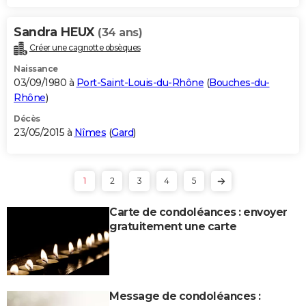
Sandra HEUX
(34 ans)
Créer une cagnotte obsèques
Naissance
03/09/1980 à
Port-Saint-Louis-du-Rhône
(
Bouches-du-
Rhône
)
Décès
23/05/2015 à
Nîmes
(
Gard
)
1
2
3
4
5
Carte de condoléances : envoyer
gratuitement une carte
Message de condoléances :