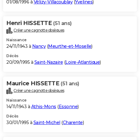
01/08/1996 à
Vélizy-Villacoublay
(
Yvelines
)
Henri HISSETTE
(51 ans)
Créer une cagnotte obsèques
Naissance
24/11/1943 à
Nancy
(
Meurthe-et-Moselle
)
Décès
20/09/1995 à
Saint-Nazaire
(
Loire-Atlantique
)
Maurice HISSETTE
(51 ans)
Créer une cagnotte obsèques
Naissance
14/11/1943 à
Athis-Mons
(
Essonne
)
Décès
30/01/1995 à
Saint-Michel
(
Charente
)