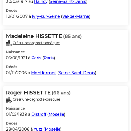
30/03/1917 au
Raincy
(
Seine-Saint-Denis
)
Décès
12/01/2007 à
Ivry-sur-Seine
(
Val-de-Marne
)
Madeleine HISSETTE
(85 ans)
Créer une cagnotte obsèques
Naissance
05/06/1921 à
Paris
(
Paris
)
Décès
01/11/2006 à
Montfermeil
(
Seine-Saint-Denis
)
Roger HISSETTE
(66 ans)
Créer une cagnotte obsèques
Naissance
01/05/1939 à
Distroff
(
Moselle
)
Décès
28/04/2006 à
Yutz
(
Moselle
)