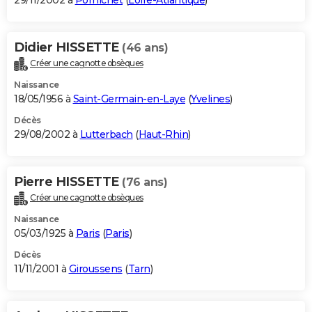
29/11/2002 à
Pornichet
(
Loire-Atlantique
)
Didier HISSETTE
(46 ans)
Créer une cagnotte obsèques
Naissance
18/05/1956 à
Saint-Germain-en-Laye
(
Yvelines
)
Décès
29/08/2002 à
Lutterbach
(
Haut-Rhin
)
Pierre HISSETTE
(76 ans)
Créer une cagnotte obsèques
Naissance
05/03/1925 à
Paris
(
Paris
)
Décès
11/11/2001 à
Giroussens
(
Tarn
)