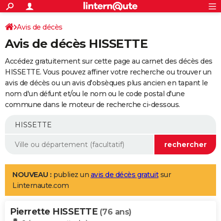
ACTUALITÉS
Connexion
S'inscrire
Avis de décès
Rechercher
Société
Education
Villes
Politique
Faits Divers
Monde
+
SPORT
Avis de décès HISSETTE
Football
Cyclisme
Forum
Coupe du monde 2026
Tennis
Rugby
CULTURE
Accédez gratuitement sur cette page au carnet des décès des
TNT
Cinéma
Musique
Programme TV
Streaming
Sorties cinéma
+
HISSETTE. Vous pouvez affiner votre recherche ou trouver un
FINANCE
avis de décès ou un avis d'obsèques plus ancien en tapant le
Impôts
Immobilier
Banque
Crédit
Retraite
Epargne
Risques naturels par ville
Assurance
AUTO
nom d'un défunt et/ou le nom ou le code postal d'une
commune dans le moteur de recherche ci-dessous.
Réserver un essai
Berlines
Forum auto
Essais
Citadines
SUV
+
HIGH-TECH
Meilleur smartphone
Ordinateurs
Guide high-tech
Mobiles
Internet
Jeux vidéo
+
BRICOLAGE
Aménagement intérieur
Cuisine
Jardinage
+
Forum
Extérieur
Salle de bains
Rangement
WEEK-END
Escapades
Expositions
Week-end nature
Guides de France
Patrimoine
Musées
+
LIFESTYLE
NOUVEAU :
publiez un
avis de décès gratuit
sur
Linternaute.com
Bien-être
Mode
+
Art de vivre
Loisirs
Modes de vie
SANTE
Pierrette HISSETTE
Guide de la santé
Médicaments
+
Alimentation
Maladies
Sommeil
(76 ans)
VOYAGE