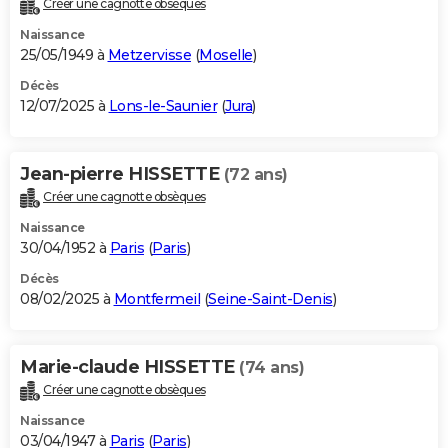
Créer une cagnotte obsèques
City break
Voyage de noces
Climat
Destinations
Voyage nature
Forum
+
PHOTO
Naissance
25/05/1949 à
Metzervisse
(
Moselle
)
GUIDES D'ACHAT
Décès
12/07/2025 à
Lons-le-Saunier
(
Jura
)
BONS PLANS
CARTE DE VOEUX
Jean-pierre HISSETTE
(72 ans)
Carte Bonne année
Carte Pâques
Carte de Noël
Carte Saint-Valentin
Carte d'anniversaire
DICTIONNAIRE
Créer une cagnotte obsèques
Biographies
Expressions
Dictionnaire
Citations
Proverbes
PROGRAMME TV
Naissance
30/04/1952 à
Paris
(
Paris
)
COPAINS D'AVANT
Décès
08/02/2025 à
Montfermeil
(
Seine-Saint-Denis
)
Se connecter
Collèges
Universités
Service militaire
S'inscrire
Lycées
Primaires
Entreprises
Avis de recherche
AVIS DE DÉCÈS
FORUM
Marie-claude HISSETTE
(74 ans)
Lifestyle
Sport
Television
Cinema
Bricolage
Culture
Auto
Voyage
Créer une cagnotte obsèques
Naissance
03/04/1947 à
Paris
(
Paris
)