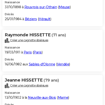
Naissance
31/10/1898 à
Rouvrois-sur-Othain
(
Meuse
)
Décès
25/01/1984 à
Béziers
(
Hérault
)
Raymonde HISSETTE
(71 ans)
Créer une cagnotte obsèques
Naissance
19/03/1911 à
Paris
(
Paris
)
Décès
16/06/1982 aux
Sables-d'Olonne
(
Vendée
)
Jeanne HISSETTE
(79 ans)
Créer une cagnotte obsèques
Naissance
13/10/1902 à la
Neuville-aux-Bois
(
Marne
)
Décès