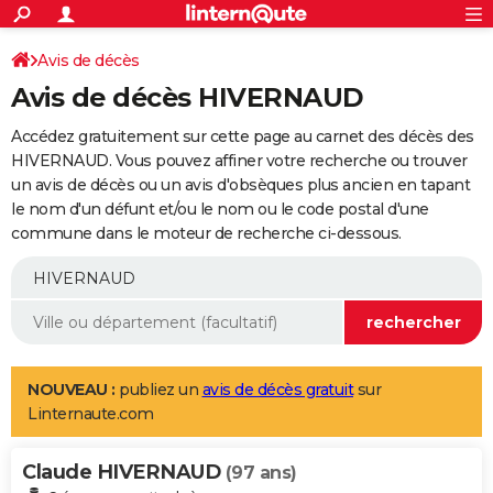
ACTUALITÉS
Connexion
S'inscrire
Avis de décès
Rechercher
Société
Education
Villes
Politique
Faits Divers
Monde
+
SPORT
Avis de décès HIVERNAUD
Football
Cyclisme
Forum
Coupe du monde 2026
Tennis
Rugby
CULTURE
Accédez gratuitement sur cette page au carnet des décès des
TNT
Cinéma
Musique
Programme TV
Streaming
Sorties cinéma
+
HIVERNAUD. Vous pouvez affiner votre recherche ou trouver
FINANCE
un avis de décès ou un avis d'obsèques plus ancien en tapant
Impôts
Immobilier
Banque
Crédit
Retraite
Epargne
Risques naturels par ville
Assurance
AUTO
le nom d'un défunt et/ou le nom ou le code postal d'une
commune dans le moteur de recherche ci-dessous.
Réserver un essai
Berlines
Forum auto
Essais
Citadines
SUV
+
HIGH-TECH
Meilleur smartphone
Ordinateurs
Guide high-tech
Mobiles
Internet
Jeux vidéo
+
BRICOLAGE
Aménagement intérieur
Cuisine
Jardinage
+
Forum
Extérieur
Salle de bains
Rangement
WEEK-END
Escapades
Expositions
Week-end nature
Guides de France
Patrimoine
Musées
+
LIFESTYLE
NOUVEAU :
publiez un
avis de décès gratuit
sur
Linternaute.com
Bien-être
Mode
+
Art de vivre
Loisirs
Modes de vie
SANTE
Claude HIVERNAUD
Guide de la santé
Médicaments
+
Alimentation
Maladies
Sommeil
(97 ans)
VOYAGE