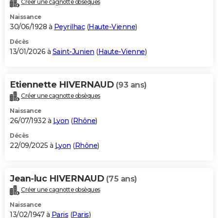
Créer une cagnotte obsèques
City break
Voyage de noces
Climat
Destinations
Voyage nature
Forum
+
PHOTO
Naissance
30/06/1928 à
Peyrilhac
(
Haute-Vienne
)
GUIDES D'ACHAT
Décès
13/01/2026 à
Saint-Junien
(
Haute-Vienne
)
BONS PLANS
CARTE DE VOEUX
Etiennette HIVERNAUD
(93 ans)
Carte Bonne année
Carte Pâques
Carte de Noël
Carte Saint-Valentin
Carte d'anniversaire
DICTIONNAIRE
Créer une cagnotte obsèques
Biographies
Expressions
Dictionnaire
Citations
Proverbes
PROGRAMME TV
Naissance
26/07/1932 à
Lyon
(
Rhône
)
COPAINS D'AVANT
Décès
22/09/2025 à
Lyon
(
Rhône
)
Se connecter
Collèges
Universités
Service militaire
S'inscrire
Lycées
Primaires
Entreprises
Avis de recherche
AVIS DE DÉCÈS
FORUM
Jean-luc HIVERNAUD
(75 ans)
Lifestyle
Sport
Television
Cinema
Bricolage
Culture
Auto
Voyage
Créer une cagnotte obsèques
Naissance
13/02/1947 à
Paris
(
Paris
)