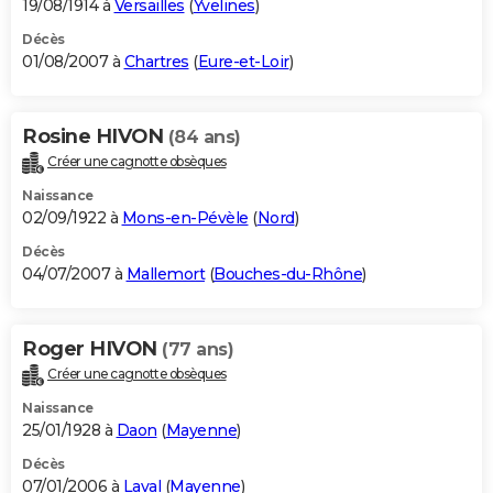
19/08/1914 à
Versailles
(
Yvelines
)
Décès
01/08/2007 à
Chartres
(
Eure-et-Loir
)
Rosine HIVON
(84 ans)
Créer une cagnotte obsèques
Naissance
02/09/1922 à
Mons-en-Pévèle
(
Nord
)
Décès
04/07/2007 à
Mallemort
(
Bouches-du-Rhône
)
Roger HIVON
(77 ans)
Créer une cagnotte obsèques
Naissance
25/01/1928 à
Daon
(
Mayenne
)
Décès
07/01/2006 à
Laval
(
Mayenne
)