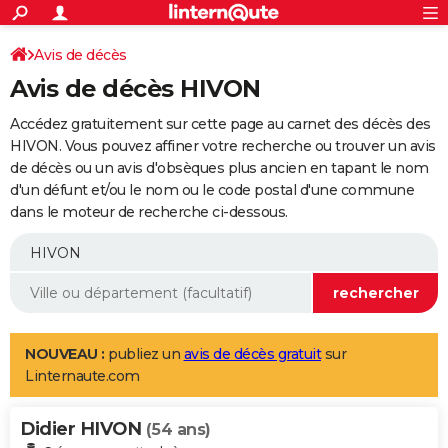
ACTUALITÉS
Connexion
S'inscrire
Avis de décès
Rechercher
Société
Education
Villes
Politique
Faits Divers
Monde
+
SPORT
Avis de décès HIVON
Football
Cyclisme
Forum
Coupe du monde 2026
Tennis
Rugby
CULTURE
Accédez gratuitement sur cette page au carnet des décès des
TNT
Cinéma
Musique
Programme TV
Streaming
Sorties cinéma
+
HIVON. Vous pouvez affiner votre recherche ou trouver un avis
FINANCE
de décès ou un avis d'obsèques plus ancien en tapant le nom
Impôts
Immobilier
Banque
Crédit
Retraite
Epargne
Risques naturels par ville
Assurance
AUTO
d'un défunt et/ou le nom ou le code postal d'une commune
dans le moteur de recherche ci-dessous.
Réserver un essai
Berlines
Forum auto
Essais
Citadines
SUV
+
HIGH-TECH
Meilleur smartphone
Ordinateurs
Guide high-tech
Mobiles
Internet
Jeux vidéo
+
BRICOLAGE
Aménagement intérieur
Cuisine
Jardinage
+
Forum
Extérieur
Salle de bains
Rangement
WEEK-END
Escapades
Expositions
Week-end nature
Guides de France
Patrimoine
Musées
+
LIFESTYLE
NOUVEAU :
publiez un
avis de décès gratuit
sur
Linternaute.com
Bien-être
Mode
+
Art de vivre
Loisirs
Modes de vie
SANTE
Didier HIVON
Guide de la santé
Médicaments
+
Alimentation
Maladies
Sommeil
(54 ans)
VOYAGE