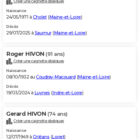
Créer une cagnotte obsèques
City break
Voyage de noces
Climat
Destinations
Voyage nature
Forum
+
PHOTO
Naissance
24/05/1971 à
Cholet
(
Maine-et-Loire
)
GUIDES D'ACHAT
Décès
29/07/2025 à
Saumur
(
Maine-et-Loire
)
BONS PLANS
CARTE DE VOEUX
Roger HIVON
(91 ans)
Carte Bonne année
Carte Pâques
Carte de Noël
Carte Saint-Valentin
Carte d'anniversaire
DICTIONNAIRE
Créer une cagnotte obsèques
Biographies
Expressions
Dictionnaire
Citations
Proverbes
PROGRAMME TV
Naissance
08/10/1932 au
Coudray-Macouard
(
Maine-et-Loire
)
COPAINS D'AVANT
Décès
19/03/2024 à
Luynes
(
Indre-et-Loire
)
Se connecter
Collèges
Universités
Service militaire
S'inscrire
Lycées
Primaires
Entreprises
Avis de recherche
AVIS DE DÉCÈS
FORUM
Gerard HIVON
(74 ans)
Lifestyle
Sport
Television
Cinema
Bricolage
Culture
Auto
Voyage
Créer une cagnotte obsèques
Naissance
12/07/1949 à
Orléans
(
Loiret
)