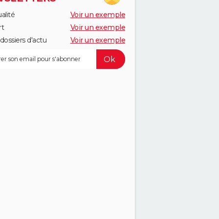
alité
Voir un exemple
rt
Voir un exemple
dossiers d'actu
Voir un exemple