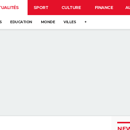
TUALITÉS
SPORT
CULTURE
FINANCE
A
S
EDUCATION
MONDE
VILLES
+
NEW