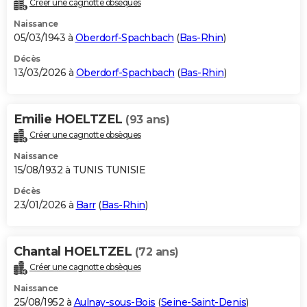
Créer une cagnotte obsèques
City break
Voyage de noces
Climat
Destinations
Voyage nature
Forum
+
PHOTO
Naissance
05/03/1943 à
Oberdorf-Spachbach
(
Bas-Rhin
)
GUIDES D'ACHAT
Décès
13/03/2026 à
Oberdorf-Spachbach
(
Bas-Rhin
)
BONS PLANS
CARTE DE VOEUX
Emilie HOELTZEL
(93 ans)
Carte Bonne année
Carte Pâques
Carte de Noël
Carte Saint-Valentin
Carte d'anniversaire
DICTIONNAIRE
Créer une cagnotte obsèques
Biographies
Expressions
Dictionnaire
Citations
Proverbes
PROGRAMME TV
Naissance
15/08/1932 à TUNIS TUNISIE
COPAINS D'AVANT
Décès
23/01/2026 à
Barr
(
Bas-Rhin
)
Se connecter
Collèges
Universités
Service militaire
S'inscrire
Lycées
Primaires
Entreprises
Avis de recherche
AVIS DE DÉCÈS
FORUM
Chantal HOELTZEL
(72 ans)
Lifestyle
Sport
Television
Cinema
Bricolage
Culture
Auto
Voyage
Créer une cagnotte obsèques
Naissance
25/08/1952 à
Aulnay-sous-Bois
(
Seine-Saint-Denis
)