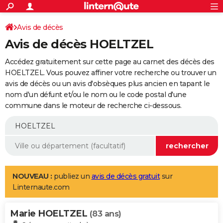
ACTUALITÉS
Connexion
S'inscrire
Avis de décès
Rechercher
Société
Education
Villes
Politique
Faits Divers
Monde
+
SPORT
Avis de décès HOELTZEL
Football
Cyclisme
Forum
Coupe du monde 2026
Tennis
Rugby
CULTURE
Accédez gratuitement sur cette page au carnet des décès des
TNT
Cinéma
Musique
Programme TV
Streaming
Sorties cinéma
+
HOELTZEL. Vous pouvez affiner votre recherche ou trouver un
FINANCE
avis de décès ou un avis d'obsèques plus ancien en tapant le
Impôts
Immobilier
Banque
Crédit
Retraite
Epargne
Risques naturels par ville
Assurance
AUTO
nom d'un défunt et/ou le nom ou le code postal d'une
commune dans le moteur de recherche ci-dessous.
Réserver un essai
Berlines
Forum auto
Essais
Citadines
SUV
+
HIGH-TECH
Meilleur smartphone
Ordinateurs
Guide high-tech
Mobiles
Internet
Jeux vidéo
+
BRICOLAGE
Aménagement intérieur
Cuisine
Jardinage
+
Forum
Extérieur
Salle de bains
Rangement
WEEK-END
Escapades
Expositions
Week-end nature
Guides de France
Patrimoine
Musées
+
LIFESTYLE
NOUVEAU :
publiez un
avis de décès gratuit
sur
Linternaute.com
Bien-être
Mode
+
Art de vivre
Loisirs
Modes de vie
SANTE
Marie HOELTZEL
Guide de la santé
Médicaments
+
Alimentation
Maladies
Sommeil
(83 ans)
VOYAGE