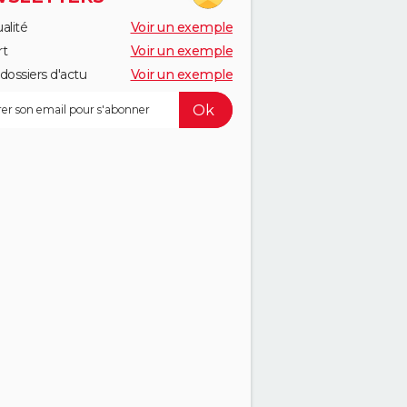
alité
Voir un exemple
rt
Voir un exemple
dossiers d'actu
Voir un exemple