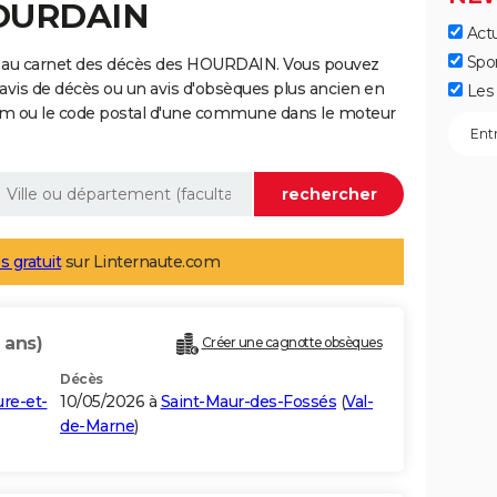
HOURDAIN
Actu
Spo
e au carnet des décès des HOURDAIN. Vous pouvez
 avis de décès ou un avis d'obsèques plus ancien en
Les 
nom ou le code postal d'une commune dans le moteur
s gratuit
sur Linternaute.com
 ans)
Créer une cagnotte obsèques
Décès
re-et-
10/05/2026 à
Saint-Maur-des-Fossés
(
Val-
de-Marne
)