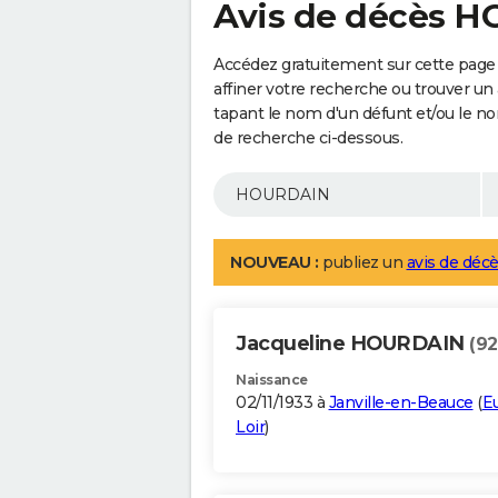
Avis de décès 
Accédez gratuitement sur cette pag
affiner votre recherche ou trouver un
tapant le nom d'un défunt et/ou le 
de recherche ci-dessous.
NOUVEAU :
publiez un
avis de décè
Jacqueline HOURDAIN
(92
Naissance
02/11/1933 à
Janville-en-Beauce
(
Eu
Loir
)