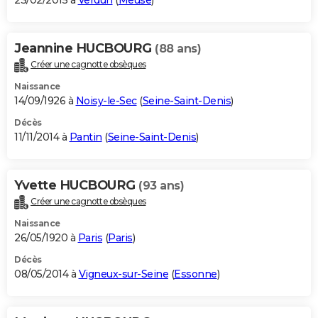
23/02/2015 à
Verdun
(
Meuse
)
Jeannine HUCBOURG
(88 ans)
Créer une cagnotte obsèques
Naissance
14/09/1926 à
Noisy-le-Sec
(
Seine-Saint-Denis
)
Décès
11/11/2014 à
Pantin
(
Seine-Saint-Denis
)
Yvette HUCBOURG
(93 ans)
Créer une cagnotte obsèques
Naissance
26/05/1920 à
Paris
(
Paris
)
Décès
08/05/2014 à
Vigneux-sur-Seine
(
Essonne
)