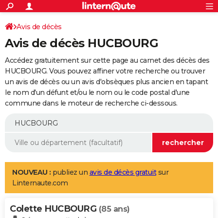
ACTUALITÉS
Connexion
S'inscrire
Avis de décès
Rechercher
Société
Education
Villes
Politique
Faits Divers
Monde
+
SPORT
Avis de décès HUCBOURG
Football
Cyclisme
Forum
Coupe du monde 2026
Tennis
Rugby
CULTURE
Accédez gratuitement sur cette page au carnet des décès des
TNT
Cinéma
Musique
Programme TV
Streaming
Sorties cinéma
+
HUCBOURG. Vous pouvez affiner votre recherche ou trouver
FINANCE
un avis de décès ou un avis d'obsèques plus ancien en tapant
Impôts
Immobilier
Banque
Crédit
Retraite
Epargne
Risques naturels par ville
Assurance
AUTO
le nom d'un défunt et/ou le nom ou le code postal d'une
commune dans le moteur de recherche ci-dessous.
Réserver un essai
Berlines
Forum auto
Essais
Citadines
SUV
+
HIGH-TECH
Meilleur smartphone
Ordinateurs
Guide high-tech
Mobiles
Internet
Jeux vidéo
+
BRICOLAGE
Aménagement intérieur
Cuisine
Jardinage
+
Forum
Extérieur
Salle de bains
Rangement
WEEK-END
Escapades
Expositions
Week-end nature
Guides de France
Patrimoine
Musées
+
LIFESTYLE
NOUVEAU :
publiez un
avis de décès gratuit
sur
Linternaute.com
Bien-être
Mode
+
Art de vivre
Loisirs
Modes de vie
SANTE
Colette HUCBOURG
Guide de la santé
Médicaments
+
Alimentation
Maladies
Sommeil
(85 ans)
VOYAGE