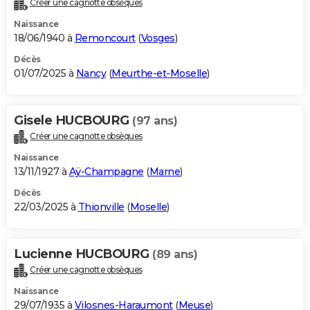
Créer une cagnotte obsèques
City break
Voyage de noces
Climat
Destinations
Voyage nature
Forum
+
PHOTO
Naissance
18/06/1940 à
Remoncourt
(
Vosges
)
GUIDES D'ACHAT
Décès
01/07/2025 à
Nancy
(
Meurthe-et-Moselle
)
BONS PLANS
CARTE DE VOEUX
Gisele HUCBOURG
(97 ans)
Carte Bonne année
Carte Pâques
Carte de Noël
Carte Saint-Valentin
Carte d'anniversaire
DICTIONNAIRE
Créer une cagnotte obsèques
Biographies
Expressions
Dictionnaire
Citations
Proverbes
PROGRAMME TV
Naissance
13/11/1927 à
Aÿ-Champagne
(
Marne
)
COPAINS D'AVANT
Décès
22/03/2025 à
Thionville
(
Moselle
)
Se connecter
Collèges
Universités
Service militaire
S'inscrire
Lycées
Primaires
Entreprises
Avis de recherche
AVIS DE DÉCÈS
FORUM
Lucienne HUCBOURG
(89 ans)
Lifestyle
Sport
Television
Cinema
Bricolage
Culture
Auto
Voyage
Créer une cagnotte obsèques
Naissance
29/07/1935 à
Vilosnes-Haraumont
(
Meuse
)