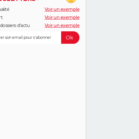
alité
Voir un exemple
rt
Voir un exemple
dossiers d'actu
Voir un exemple