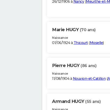
26/12/1906 à
Nancy
(
Meurthe-et-M
Marie HUGY
(70 ans)
Naissance
01/06/1924 à
Thicourt
(
Moselle
)
Pierre HUGY
(86 ans)
Naissance
11/08/1904 à
Nouvion-et-Catillon
(
A
Armand HUGY
(55 ans)
Naissance