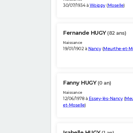
30/07/1934 à
Woippy
(
Moselle
)
Fernande HUGY
(82 ans)
Naissance
19/01/1902 à
Nancy
(
Meurthe-et-Mo
Fanny HUGY
(0 an)
Naissance
12/06/1978 à
Essey-lès-Nancy
(
Meu
et-Moselle
)
Isabelle HUGY
(1 an)