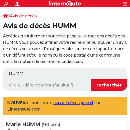
ACTUALITÉS
Connexion
S'inscrire
Avis de décès
Rechercher
Société
Education
Villes
Politique
Faits Divers
Monde
+
SPORT
Avis de décès HUMM
Football
Cyclisme
Forum
Coupe du monde 2026
Tennis
Rugby
CULTURE
Accédez gratuitement sur cette page au carnet des décès des
TNT
Cinéma
Musique
Programme TV
Streaming
Sorties cinéma
+
HUMM. Vous pouvez affiner votre recherche ou trouver un avis
FINANCE
de décès ou un avis d'obsèques plus ancien en tapant le nom
Impôts
Immobilier
Banque
Crédit
Retraite
Epargne
Risques naturels par ville
Assurance
AUTO
d'un défunt et/ou le nom ou le code postal d'une commune
dans le moteur de recherche ci-dessous.
Réserver un essai
Berlines
Forum auto
Essais
Citadines
SUV
+
HIGH-TECH
Meilleur smartphone
Ordinateurs
Guide high-tech
Mobiles
Internet
Jeux vidéo
+
BRICOLAGE
Aménagement intérieur
Cuisine
Jardinage
+
Forum
Extérieur
Salle de bains
Rangement
WEEK-END
Escapades
Expositions
Week-end nature
Guides de France
Patrimoine
Musées
+
LIFESTYLE
NOUVEAU :
publiez un
avis de décès gratuit
sur
Linternaute.com
Bien-être
Mode
+
Art de vivre
Loisirs
Modes de vie
SANTE
Marie HUMM
Guide de la santé
Médicaments
+
Alimentation
Maladies
Sommeil
(90 ans)
VOYAGE