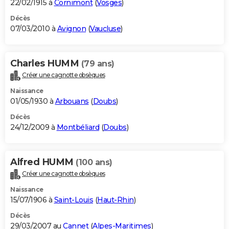
22/02/1915 à
Cornimont
(
Vosges
)
Décès
07/03/2010 à
Avignon
(
Vaucluse
)
Charles HUMM
(79 ans)
Créer une cagnotte obsèques
Naissance
01/05/1930 à
Arbouans
(
Doubs
)
Décès
24/12/2009 à
Montbéliard
(
Doubs
)
Alfred HUMM
(100 ans)
Créer une cagnotte obsèques
Naissance
15/07/1906 à
Saint-Louis
(
Haut-Rhin
)
Décès
29/03/2007 au
Cannet
(
Alpes-Maritimes
)