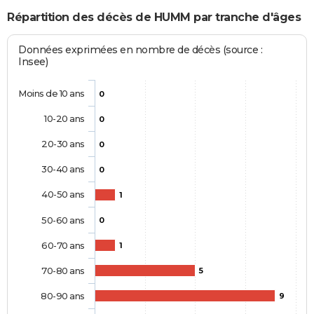
Répartition des décès de HUMM par tranche d'âges
Données exprimées en nombre de décès (source :
Insee)
Moins de 10 ans
0
10-20 ans
0
20-30 ans
0
30-40 ans
0
40-50 ans
1
50-60 ans
0
60-70 ans
1
70-80 ans
5
80-90 ans
9