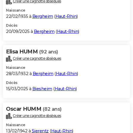
Créer une cagnotte obsèques
City break
Voyage de noces
Climat
Destinations
Voyage nature
Forum
+
PHOTO
Naissance
22/02/1935 à
Bergheim
(
Haut-Rhin
)
GUIDES D'ACHAT
Décès
20/09/2025 à
Bergheim
(
Haut-Rhin
)
BONS PLANS
CARTE DE VOEUX
Elisa HUMM
(92 ans)
Carte Bonne année
Carte Pâques
Carte de Noël
Carte Saint-Valentin
Carte d'anniversaire
DICTIONNAIRE
Créer une cagnotte obsèques
Biographies
Expressions
Dictionnaire
Citations
Proverbes
PROGRAMME TV
Naissance
28/03/1932 à
Bergheim
(
Haut-Rhin
)
COPAINS D'AVANT
Décès
15/03/2025 à
Biesheim
(
Haut-Rhin
)
Se connecter
Collèges
Universités
Service militaire
S'inscrire
Lycées
Primaires
Entreprises
Avis de recherche
AVIS DE DÉCÈS
FORUM
Oscar HUMM
(82 ans)
Lifestyle
Sport
Television
Cinema
Bricolage
Culture
Auto
Voyage
Créer une cagnotte obsèques
Naissance
13/02/1942 à
Sierentz
(
Haut-Rhin
)