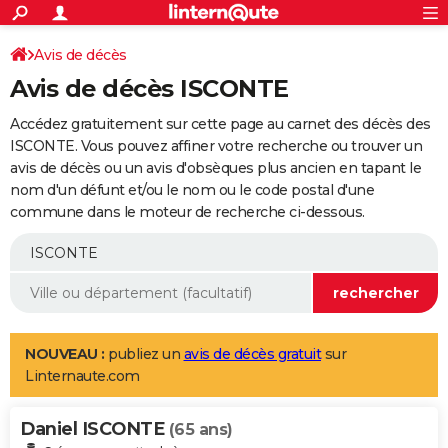
ACTUALITÉS
Connexion
S'inscrire
Avis de décès
Rechercher
Société
Education
Villes
Politique
Faits Divers
Monde
+
SPORT
Avis de décès ISCONTE
Football
Cyclisme
Forum
Coupe du monde 2026
Tennis
Rugby
CULTURE
Accédez gratuitement sur cette page au carnet des décès des
TNT
Cinéma
Musique
Programme TV
Streaming
Sorties cinéma
+
ISCONTE. Vous pouvez affiner votre recherche ou trouver un
FINANCE
avis de décès ou un avis d'obsèques plus ancien en tapant le
Impôts
Immobilier
Banque
Crédit
Retraite
Epargne
Risques naturels par ville
Assurance
AUTO
nom d'un défunt et/ou le nom ou le code postal d'une
commune dans le moteur de recherche ci-dessous.
Réserver un essai
Berlines
Forum auto
Essais
Citadines
SUV
+
HIGH-TECH
Meilleur smartphone
Ordinateurs
Guide high-tech
Mobiles
Internet
Jeux vidéo
+
BRICOLAGE
Aménagement intérieur
Cuisine
Jardinage
+
Forum
Extérieur
Salle de bains
Rangement
WEEK-END
Escapades
Expositions
Week-end nature
Guides de France
Patrimoine
Musées
+
LIFESTYLE
NOUVEAU :
publiez un
avis de décès gratuit
sur
Linternaute.com
Bien-être
Mode
+
Art de vivre
Loisirs
Modes de vie
SANTE
Daniel ISCONTE
Guide de la santé
Médicaments
+
Alimentation
Maladies
Sommeil
(65 ans)
VOYAGE