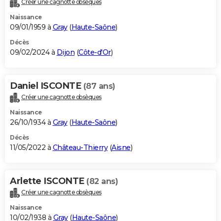
Créer une cagnotte obsèques
City break
Voyage de noces
Climat
Destinations
Voyage nature
Forum
+
PHOTO
Naissance
09/01/1959 à
Gray
(
Haute-Saône
)
GUIDES D'ACHAT
Décès
09/02/2024 à
Dijon
(
Côte-d'Or
)
BONS PLANS
CARTE DE VOEUX
Daniel ISCONTE
(87 ans)
Carte Bonne année
Carte Pâques
Carte de Noël
Carte Saint-Valentin
Carte d'anniversaire
DICTIONNAIRE
Créer une cagnotte obsèques
Biographies
Expressions
Dictionnaire
Citations
Proverbes
PROGRAMME TV
Naissance
26/10/1934 à
Gray
(
Haute-Saône
)
COPAINS D'AVANT
Décès
11/05/2022 à
Château-Thierry
(
Aisne
)
Se connecter
Collèges
Universités
Service militaire
S'inscrire
Lycées
Primaires
Entreprises
Avis de recherche
AVIS DE DÉCÈS
FORUM
Arlette ISCONTE
(82 ans)
Lifestyle
Sport
Television
Cinema
Bricolage
Culture
Auto
Voyage
Créer une cagnotte obsèques
Naissance
10/02/1938 à
Gray
(
Haute-Saône
)