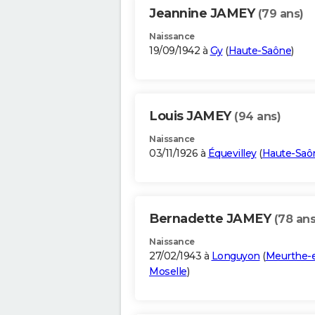
Jeannine JAMEY
(79 ans)
Naissance
19/09/1942 à
Gy
(
Haute-Saône
)
Louis JAMEY
(94 ans)
Naissance
03/11/1926 à
Équevilley
(
Haute-Saô
Bernadette JAMEY
(78 ans
Naissance
27/02/1943 à
Longuyon
(
Meurthe-e
Moselle
)