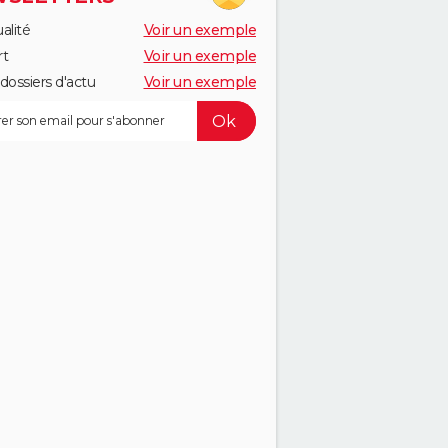
alité
Voir un exemple
rt
Voir un exemple
dossiers d'actu
Voir un exemple