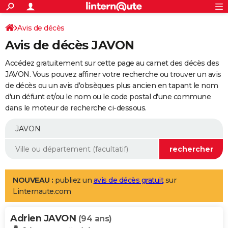
ACTUALITÉS
Connexion
S'inscrire
Avis de décès
Rechercher
Société
Education
Villes
Politique
Faits Divers
Monde
+
SPORT
Avis de décès JAVON
Football
Cyclisme
Forum
Coupe du monde 2026
Tennis
Rugby
CULTURE
Accédez gratuitement sur cette page au carnet des décès des
TNT
Cinéma
Musique
Programme TV
Streaming
Sorties cinéma
+
JAVON. Vous pouvez affiner votre recherche ou trouver un avis
FINANCE
de décès ou un avis d'obsèques plus ancien en tapant le nom
Impôts
Immobilier
Banque
Crédit
Retraite
Epargne
Risques naturels par ville
Assurance
AUTO
d'un défunt et/ou le nom ou le code postal d'une commune
dans le moteur de recherche ci-dessous.
Réserver un essai
Berlines
Forum auto
Essais
Citadines
SUV
+
HIGH-TECH
Meilleur smartphone
Ordinateurs
Guide high-tech
Mobiles
Internet
Jeux vidéo
+
BRICOLAGE
Aménagement intérieur
Cuisine
Jardinage
+
Forum
Extérieur
Salle de bains
Rangement
WEEK-END
Escapades
Expositions
Week-end nature
Guides de France
Patrimoine
Musées
+
LIFESTYLE
NOUVEAU :
publiez un
avis de décès gratuit
sur
Linternaute.com
Bien-être
Mode
+
Art de vivre
Loisirs
Modes de vie
SANTE
Adrien JAVON
Guide de la santé
Médicaments
+
Alimentation
Maladies
Sommeil
(94 ans)
VOYAGE