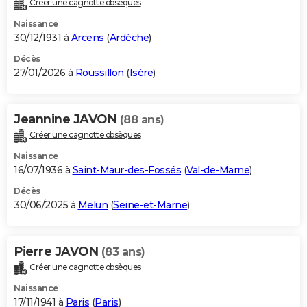
Créer une cagnotte obsèques
City break
Voyage de noces
Climat
Destinations
Voyage nature
Forum
+
PHOTO
Naissance
30/12/1931 à
Arcens
(
Ardèche
)
GUIDES D'ACHAT
Décès
27/01/2026 à
Roussillon
(
Isère
)
BONS PLANS
CARTE DE VOEUX
Jeannine JAVON
(88 ans)
Carte Bonne année
Carte Pâques
Carte de Noël
Carte Saint-Valentin
Carte d'anniversaire
DICTIONNAIRE
Créer une cagnotte obsèques
Biographies
Expressions
Dictionnaire
Citations
Proverbes
PROGRAMME TV
Naissance
16/07/1936 à
Saint-Maur-des-Fossés
(
Val-de-Marne
)
COPAINS D'AVANT
Décès
30/06/2025 à
Melun
(
Seine-et-Marne
)
Se connecter
Collèges
Universités
Service militaire
S'inscrire
Lycées
Primaires
Entreprises
Avis de recherche
AVIS DE DÉCÈS
FORUM
Pierre JAVON
(83 ans)
Lifestyle
Sport
Television
Cinema
Bricolage
Culture
Auto
Voyage
Créer une cagnotte obsèques
Naissance
17/11/1941 à
Paris
(
Paris
)