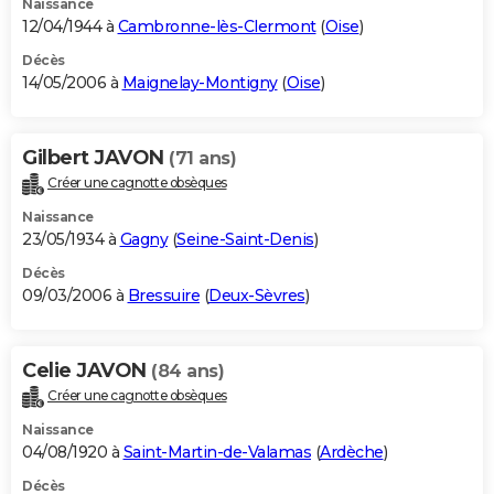
Naissance
12/04/1944 à
Cambronne-lès-Clermont
(
Oise
)
Décès
14/05/2006 à
Maignelay-Montigny
(
Oise
)
Gilbert JAVON
(71 ans)
Créer une cagnotte obsèques
Naissance
23/05/1934 à
Gagny
(
Seine-Saint-Denis
)
Décès
09/03/2006 à
Bressuire
(
Deux-Sèvres
)
Celie JAVON
(84 ans)
Créer une cagnotte obsèques
Naissance
04/08/1920 à
Saint-Martin-de-Valamas
(
Ardèche
)
Décès