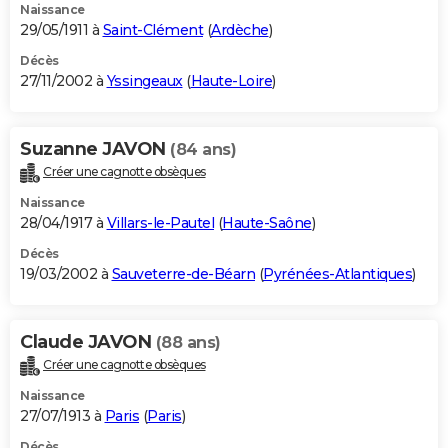
Naissance
29/05/1911 à
Saint-Clément
(
Ardèche
)
Décès
27/11/2002 à
Yssingeaux
(
Haute-Loire
)
Suzanne JAVON
(84 ans)
Créer une cagnotte obsèques
Naissance
28/04/1917 à
Villars-le-Pautel
(
Haute-Saône
)
Décès
19/03/2002 à
Sauveterre-de-Béarn
(
Pyrénées-Atlantiques
)
Claude JAVON
(88 ans)
Créer une cagnotte obsèques
Naissance
27/07/1913 à
Paris
(
Paris
)
Décès