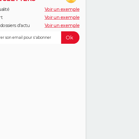
alité
Voir un exemple
rt
Voir un exemple
dossiers d'actu
Voir un exemple