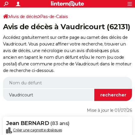
ACTUALITÉS
Connexion
S'inscrire
Avis de décès
Pas-de-Calais
Rechercher
Société
Education
Villes
Politique
Faits Divers
Monde
+
SPORT
Avis de décès à Vaudricourt (62131)
Football
Cyclisme
Forum
Coupe du monde 2026
Tennis
Rugby
CULTURE
Accédez gratuitement sur cette page au carnet des décès de
TNT
Cinéma
Musique
Programme TV
Streaming
Sorties cinéma
+
Vaudricourt. Vous pouvez affiner votre recherche, trouver un
FINANCE
avis de décès, une nécrologie ou un avis d'obsèques plus
Impôts
Immobilier
Banque
Crédit
Retraite
Epargne
Risques naturels par ville
Assurance
AUTO
ancien en tapant le nom d'un défunt et/ou le nom (ou code
postal) d'une commune proche de Vaudricourt dans le moteur
Réserver un essai
Berlines
Forum auto
Essais
Citadines
SUV
+
HIGH-TECH
de recherche ci-dessous.
Meilleur smartphone
Ordinateurs
Guide high-tech
Mobiles
Internet
Jeux vidéo
+
BRICOLAGE
Aménagement intérieur
Cuisine
Jardinage
+
Forum
Extérieur
Salle de bains
Rangement
WEEK-END
Escapades
Expositions
Week-end nature
Guides de France
Patrimoine
Musées
+
LIFESTYLE
Mise à jour le 01/07/26
Bien-être
Mode
+
Art de vivre
Loisirs
Modes de vie
SANTE
Jean BERNARD
(83 ans)
Guide de la santé
Médicaments
+
Alimentation
Maladies
Sommeil
VOYAGE
Créer une cagnotte obsèques