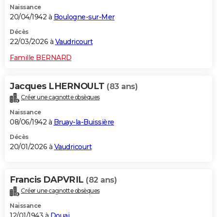
Naissance
City break
Voyage de noces
Climat
Destinations
Voyage nature
Forum
+
PHOTO
20/04/1942 à
Boulogne-sur-Mer
GUIDES D'ACHAT
Décès
22/03/2026 à
Vaudricourt
BONS PLANS
Famille BERNARD
CARTE DE VOEUX
Jacques LHERNOULT
(83 ans)
Carte Bonne année
Carte Pâques
Carte de Noël
Carte Saint-Valentin
Carte d'anniversaire
DICTIONNAIRE
Créer une cagnotte obsèques
Biographies
Expressions
Dictionnaire
Citations
Proverbes
PROGRAMME TV
Naissance
08/06/1942 à
Bruay-la-Buissière
COPAINS D'AVANT
Décès
20/01/2026 à
Vaudricourt
Se connecter
Collèges
Universités
Service militaire
S'inscrire
Lycées
Primaires
Entreprises
Avis de recherche
AVIS DE DÉCÈS
FORUM
Francis DAPVRIL
(82 ans)
Lifestyle
Sport
Television
Cinema
Bricolage
Culture
Auto
Voyage
Créer une cagnotte obsèques
Naissance
12/01/1943 à
Douai