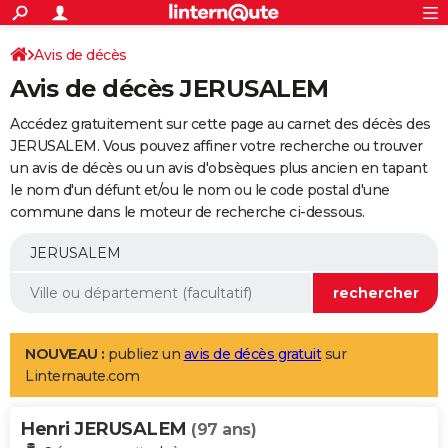
ACTUALITÉS
Connexion
S'inscrire
Avis de décès
Rechercher
Société
Education
Villes
Politique
Faits Divers
Monde
+
SPORT
Avis de décès JERUSALEM
Football
Cyclisme
Forum
Coupe du monde 2026
Tennis
Rugby
CULTURE
Accédez gratuitement sur cette page au carnet des décès des
TNT
Cinéma
Musique
Programme TV
Streaming
Sorties cinéma
+
JERUSALEM. Vous pouvez affiner votre recherche ou trouver
FINANCE
un avis de décès ou un avis d'obsèques plus ancien en tapant
Impôts
Immobilier
Banque
Crédit
Retraite
Epargne
Risques naturels par ville
Assurance
AUTO
le nom d'un défunt et/ou le nom ou le code postal d'une
commune dans le moteur de recherche ci-dessous.
Réserver un essai
Berlines
Forum auto
Essais
Citadines
SUV
+
HIGH-TECH
Meilleur smartphone
Ordinateurs
Guide high-tech
Mobiles
Internet
Jeux vidéo
+
BRICOLAGE
Aménagement intérieur
Cuisine
Jardinage
+
Forum
Extérieur
Salle de bains
Rangement
WEEK-END
Escapades
Expositions
Week-end nature
Guides de France
Patrimoine
Musées
+
LIFESTYLE
NOUVEAU :
publiez un
avis de décès gratuit
sur
Linternaute.com
Bien-être
Mode
+
Art de vivre
Loisirs
Modes de vie
SANTE
Henri JERUSALEM
Guide de la santé
Médicaments
+
Alimentation
Maladies
Sommeil
(97 ans)
VOYAGE