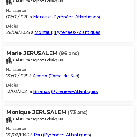
Créer une cagnotte obsèques
City break
Voyage de noces
Climat
Destinations
Voyage nature
Forum
+
PHOTO
Naissance
02/01/1928 à
Montaut
(
Pyrénées-Atlantiques
)
GUIDES D'ACHAT
Décès
28/08/2025 à
Montaut
(
Pyrénées-Atlantiques
)
BONS PLANS
CARTE DE VOEUX
Marie JERUSALEM
(96 ans)
Carte Bonne année
Carte Pâques
Carte de Noël
Carte Saint-Valentin
Carte d'anniversaire
DICTIONNAIRE
Créer une cagnotte obsèques
Biographies
Expressions
Dictionnaire
Citations
Proverbes
PROGRAMME TV
Naissance
20/01/1925 à
Ajaccio
(
Corse-du-Sud
)
COPAINS D'AVANT
Décès
13/03/2021 à
Bizanos
(
Pyrénées-Atlantiques
)
Se connecter
Collèges
Universités
Service militaire
S'inscrire
Lycées
Primaires
Entreprises
Avis de recherche
AVIS DE DÉCÈS
FORUM
Monique JERUSALEM
(73 ans)
Lifestyle
Sport
Television
Cinema
Bricolage
Culture
Auto
Voyage
Créer une cagnotte obsèques
Naissance
26/02/1943 à
Pau
(
Pyrénées-Atlantiques
)