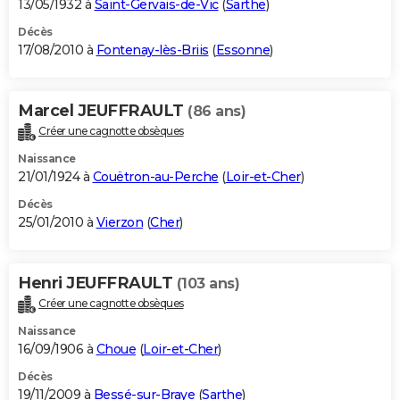
13/05/1932 à
Saint-Gervais-de-Vic
(
Sarthe
)
Décès
17/08/2010 à
Fontenay-lès-Briis
(
Essonne
)
Marcel JEUFFRAULT
(86 ans)
Créer une cagnotte obsèques
Naissance
21/01/1924 à
Couëtron-au-Perche
(
Loir-et-Cher
)
Décès
25/01/2010 à
Vierzon
(
Cher
)
Henri JEUFFRAULT
(103 ans)
Créer une cagnotte obsèques
Naissance
16/09/1906 à
Choue
(
Loir-et-Cher
)
Décès
19/11/2009 à
Bessé-sur-Braye
(
Sarthe
)