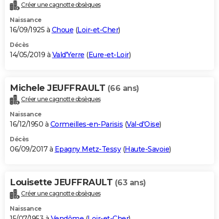
Créer une cagnotte obsèques
Naissance
16/09/1925 à
Choue
(
Loir-et-Cher
)
Décès
14/05/2019 à
Vald'Yerre
(
Eure-et-Loir
)
Michele JEUFFRAULT
(66 ans)
Créer une cagnotte obsèques
Naissance
16/12/1950 à
Cormeilles-en-Parisis
(
Val-d'Oise
)
Décès
06/09/2017 à
Epagny Metz-Tessy
(
Haute-Savoie
)
Louisette JEUFFRAULT
(63 ans)
Créer une cagnotte obsèques
Naissance
15/07/1953 à
Vendôme
(
Loir-et-Cher
)