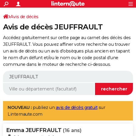
ACTUALITÉS
Connexion
S'inscrire
Avis de décès
Rechercher
Société
Education
Villes
Politique
Faits Divers
Monde
+
SPORT
Avis de décès JEUFFRAULT
Football
Cyclisme
Forum
Coupe du monde 2026
Tennis
Rugby
CULTURE
Accédez gratuitement sur cette page au carnet des décès des
TNT
Cinéma
Musique
Programme TV
Streaming
Sorties cinéma
+
JEUFFRAULT. Vous pouvez affiner votre recherche ou trouver
FINANCE
un avis de décès ou un avis d'obsèques plus ancien en tapant
Impôts
Immobilier
Banque
Crédit
Retraite
Epargne
Risques naturels par ville
Assurance
AUTO
le nom d'un défunt et/ou le nom ou le code postal d'une
commune dans le moteur de recherche ci-dessous.
Réserver un essai
Berlines
Forum auto
Essais
Citadines
SUV
+
HIGH-TECH
Meilleur smartphone
Ordinateurs
Guide high-tech
Mobiles
Internet
Jeux vidéo
+
BRICOLAGE
Aménagement intérieur
Cuisine
Jardinage
+
Forum
Extérieur
Salle de bains
Rangement
WEEK-END
Escapades
Expositions
Week-end nature
Guides de France
Patrimoine
Musées
+
LIFESTYLE
NOUVEAU :
publiez un
avis de décès gratuit
sur
Linternaute.com
Bien-être
Mode
+
Art de vivre
Loisirs
Modes de vie
SANTE
Emma JEUFFRAULT
Guide de la santé
Médicaments
+
Alimentation
Maladies
Sommeil
(16 ans)
VOYAGE