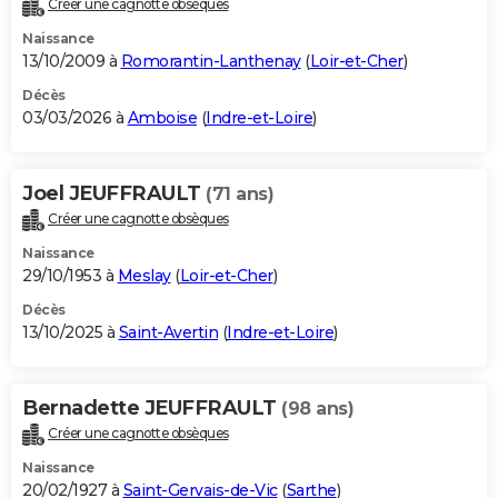
Créer une cagnotte obsèques
City break
Voyage de noces
Climat
Destinations
Voyage nature
Forum
+
PHOTO
Naissance
13/10/2009 à
Romorantin-Lanthenay
(
Loir-et-Cher
)
GUIDES D'ACHAT
Décès
03/03/2026 à
Amboise
(
Indre-et-Loire
)
BONS PLANS
CARTE DE VOEUX
Joel JEUFFRAULT
(71 ans)
Carte Bonne année
Carte Pâques
Carte de Noël
Carte Saint-Valentin
Carte d'anniversaire
DICTIONNAIRE
Créer une cagnotte obsèques
Biographies
Expressions
Dictionnaire
Citations
Proverbes
PROGRAMME TV
Naissance
29/10/1953 à
Meslay
(
Loir-et-Cher
)
COPAINS D'AVANT
Décès
13/10/2025 à
Saint-Avertin
(
Indre-et-Loire
)
Se connecter
Collèges
Universités
Service militaire
S'inscrire
Lycées
Primaires
Entreprises
Avis de recherche
AVIS DE DÉCÈS
FORUM
Bernadette JEUFFRAULT
(98 ans)
Lifestyle
Sport
Television
Cinema
Bricolage
Culture
Auto
Voyage
Créer une cagnotte obsèques
Naissance
20/02/1927 à
Saint-Gervais-de-Vic
(
Sarthe
)