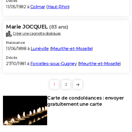
Décès
11/05/1982 à
Colmar
(
Haut-Rhin
)
Marie JOCQUEL
(83 ans)
Créer une cagnotte obsèques
Naissance
11/06/1898 à
Lunéville
(
Meurthe-et-Moselle
)
Décès
27/10/1981 à
Forcelles-sous-Gugney
(
Meurthe-et-Moselle
)
1
2
Carte de condoléances : envoyer
gratuitement une carte