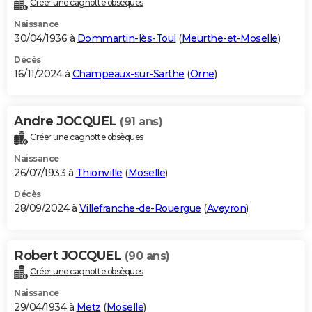
Créer une cagnotte obsèques
City break
Voyage de noces
Climat
Destinations
Voyage nature
Forum
+
PHOTO
Naissance
30/04/1936 à
Dommartin-lès-Toul
(
Meurthe-et-Moselle
)
GUIDES D'ACHAT
Décès
16/11/2024 à
Champeaux-sur-Sarthe
(
Orne
)
BONS PLANS
CARTE DE VOEUX
Andre JOCQUEL
(91 ans)
Carte Bonne année
Carte Pâques
Carte de Noël
Carte Saint-Valentin
Carte d'anniversaire
DICTIONNAIRE
Créer une cagnotte obsèques
Biographies
Expressions
Dictionnaire
Citations
Proverbes
PROGRAMME TV
Naissance
26/07/1933 à
Thionville
(
Moselle
)
COPAINS D'AVANT
Décès
28/09/2024 à
Villefranche-de-Rouergue
(
Aveyron
)
Se connecter
Collèges
Universités
Service militaire
S'inscrire
Lycées
Primaires
Entreprises
Avis de recherche
AVIS DE DÉCÈS
FORUM
Robert JOCQUEL
(90 ans)
Lifestyle
Sport
Television
Cinema
Bricolage
Culture
Auto
Voyage
Créer une cagnotte obsèques
Naissance
29/04/1934 à
Metz
(
Moselle
)