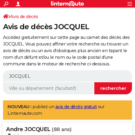
ACTUALITÉS
Connexion
S'inscrire
Avis de décès
Rechercher
Société
Education
Villes
Politique
Faits Divers
Monde
+
SPORT
Avis de décès JOCQUEL
Football
Cyclisme
Forum
Coupe du monde 2026
Tennis
Rugby
CULTURE
Accédez gratuitement sur cette page au carnet des décès des
TNT
Cinéma
Musique
Programme TV
Streaming
Sorties cinéma
+
JOCQUEL. Vous pouvez affiner votre recherche ou trouver un
FINANCE
avis de décès ou un avis d'obsèques plus ancien en tapant le
Impôts
Immobilier
Banque
Crédit
Retraite
Epargne
Risques naturels par ville
Assurance
AUTO
nom d'un défunt et/ou le nom ou le code postal d'une
commune dans le moteur de recherche ci-dessous.
Réserver un essai
Berlines
Forum auto
Essais
Citadines
SUV
+
HIGH-TECH
Meilleur smartphone
Ordinateurs
Guide high-tech
Mobiles
Internet
Jeux vidéo
+
BRICOLAGE
Aménagement intérieur
Cuisine
Jardinage
+
Forum
Extérieur
Salle de bains
Rangement
WEEK-END
Escapades
Expositions
Week-end nature
Guides de France
Patrimoine
Musées
+
LIFESTYLE
NOUVEAU :
publiez un
avis de décès gratuit
sur
Linternaute.com
Bien-être
Mode
+
Art de vivre
Loisirs
Modes de vie
SANTE
Andre JOCQUEL
Guide de la santé
Médicaments
+
Alimentation
Maladies
Sommeil
(88 ans)
VOYAGE