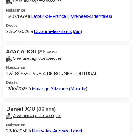
Créer une cagnotte obsèques
City break
Voyage de noces
Climat
Destinations
Voyage nature
Forum
+
PHOTO
Naissance
15/07/1939 à
Latour-de-France
(
Pyrénées-Orientales
)
GUIDES D'ACHAT
Décès
22/04/2026 à
Divonne-les-Bains
(
Ain
)
BONS PLANS
CARTE DE VOEUX
Acacio JOU
(86 ans)
Carte Bonne année
Carte Pâques
Carte de Noël
Carte Saint-Valentin
Carte d'anniversaire
DICTIONNAIRE
Créer une cagnotte obsèques
Biographies
Expressions
Dictionnaire
Citations
Proverbes
PROGRAMME TV
Naissance
22/08/1939 à VREIA DE BORNES PORTUGAL
COPAINS D'AVANT
Décès
12/10/2025 à
Marange-Silvange
(
Moselle
)
Se connecter
Collèges
Universités
Service militaire
S'inscrire
Lycées
Primaires
Entreprises
Avis de recherche
AVIS DE DÉCÈS
FORUM
Daniel JOU
(86 ans)
Lifestyle
Sport
Television
Cinema
Bricolage
Culture
Auto
Voyage
Créer une cagnotte obsèques
Naissance
28/10/1938 à
Fleury-les-Aubrais
(
Loiret
)