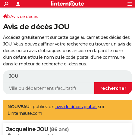
ACTUALITÉS
Connexion
S'inscrire
Avis de décès
Rechercher
Société
Education
Villes
Politique
Faits Divers
Monde
+
SPORT
Avis de décès JOU
Football
Cyclisme
Forum
Coupe du monde 2026
Tennis
Rugby
CULTURE
Accédez gratuitement sur cette page au carnet des décès des
TNT
Cinéma
Musique
Programme TV
Streaming
Sorties cinéma
+
JOU. Vous pouvez affiner votre recherche ou trouver un avis de
FINANCE
décès ou un avis d'obsèques plus ancien en tapant le nom
Impôts
Immobilier
Banque
Crédit
Retraite
Epargne
Risques naturels par ville
Assurance
AUTO
d'un défunt et/ou le nom ou le code postal d'une commune
dans le moteur de recherche ci-dessous.
Réserver un essai
Berlines
Forum auto
Essais
Citadines
SUV
+
HIGH-TECH
Meilleur smartphone
Ordinateurs
Guide high-tech
Mobiles
Internet
Jeux vidéo
+
BRICOLAGE
Aménagement intérieur
Cuisine
Jardinage
+
Forum
Extérieur
Salle de bains
Rangement
WEEK-END
Escapades
Expositions
Week-end nature
Guides de France
Patrimoine
Musées
+
LIFESTYLE
NOUVEAU :
publiez un
avis de décès gratuit
sur
Linternaute.com
Bien-être
Mode
+
Art de vivre
Loisirs
Modes de vie
SANTE
Jacqueline JOU
Guide de la santé
Médicaments
+
Alimentation
Maladies
Sommeil
(86 ans)
VOYAGE