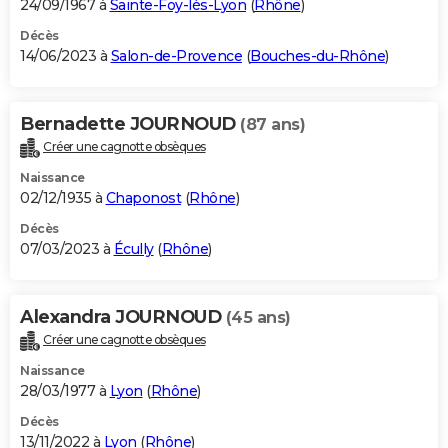
24/09/1967 à
Sainte-Foy-lès-Lyon
(
Rhône
)
Décès
14/06/2023 à
Salon-de-Provence
(
Bouches-du-Rhône
)
Bernadette JOURNOUD
(87 ans)
Créer une cagnotte obsèques
Naissance
02/12/1935 à
Chaponost
(
Rhône
)
Décès
07/03/2023 à
Écully
(
Rhône
)
Alexandra JOURNOUD
(45 ans)
Créer une cagnotte obsèques
Naissance
28/03/1977 à
Lyon
(
Rhône
)
Décès
13/11/2022 à
Lyon
(
Rhône
)