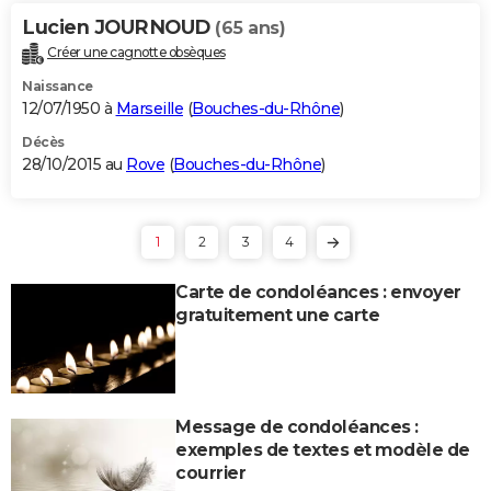
Lucien JOURNOUD
(65 ans)
Créer une cagnotte obsèques
Naissance
12/07/1950 à
Marseille
(
Bouches-du-Rhône
)
Décès
28/10/2015 au
Rove
(
Bouches-du-Rhône
)
1
2
3
4
Carte de condoléances : envoyer
gratuitement une carte
Message de condoléances :
exemples de textes et modèle de
courrier