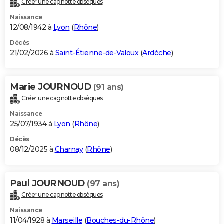
Créer une cagnotte obsèques
City break
Voyage de noces
Climat
Destinations
Voyage nature
Forum
+
PHOTO
Naissance
12/08/1942 à
Lyon
(
Rhône
)
GUIDES D'ACHAT
Décès
21/02/2026 à
Saint-Étienne-de-Valoux
(
Ardèche
)
BONS PLANS
CARTE DE VOEUX
Marie JOURNOUD
(91 ans)
Carte Bonne année
Carte Pâques
Carte de Noël
Carte Saint-Valentin
Carte d'anniversaire
DICTIONNAIRE
Créer une cagnotte obsèques
Biographies
Expressions
Dictionnaire
Citations
Proverbes
PROGRAMME TV
Naissance
25/07/1934 à
Lyon
(
Rhône
)
COPAINS D'AVANT
Décès
08/12/2025 à
Charnay
(
Rhône
)
Se connecter
Collèges
Universités
Service militaire
S'inscrire
Lycées
Primaires
Entreprises
Avis de recherche
AVIS DE DÉCÈS
FORUM
Paul JOURNOUD
(97 ans)
Lifestyle
Sport
Television
Cinema
Bricolage
Culture
Auto
Voyage
Créer une cagnotte obsèques
Naissance
11/04/1928 à
Marseille
(
Bouches-du-Rhône
)