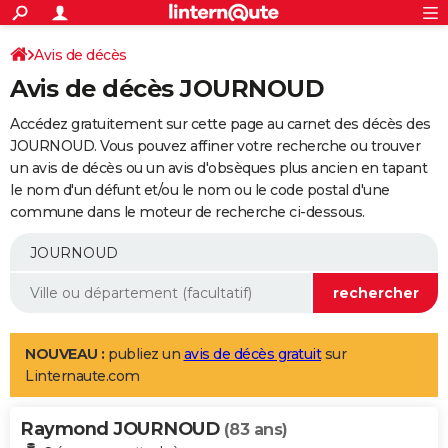
ACTUALITÉS
Connexion
S'inscrire
Avis de décès
Rechercher
Société
Education
Villes
Politique
Faits Divers
Monde
+
SPORT
Avis de décès JOURNOUD
Football
Cyclisme
Forum
Coupe du monde 2026
Tennis
Rugby
CULTURE
Accédez gratuitement sur cette page au carnet des décès des
TNT
Cinéma
Musique
Programme TV
Streaming
Sorties cinéma
+
JOURNOUD. Vous pouvez affiner votre recherche ou trouver
FINANCE
un avis de décès ou un avis d'obsèques plus ancien en tapant
Impôts
Immobilier
Banque
Crédit
Retraite
Epargne
Risques naturels par ville
Assurance
AUTO
le nom d'un défunt et/ou le nom ou le code postal d'une
commune dans le moteur de recherche ci-dessous.
Réserver un essai
Berlines
Forum auto
Essais
Citadines
SUV
+
HIGH-TECH
Meilleur smartphone
Ordinateurs
Guide high-tech
Mobiles
Internet
Jeux vidéo
+
BRICOLAGE
Aménagement intérieur
Cuisine
Jardinage
+
Forum
Extérieur
Salle de bains
Rangement
WEEK-END
Escapades
Expositions
Week-end nature
Guides de France
Patrimoine
Musées
+
LIFESTYLE
NOUVEAU :
publiez un
avis de décès gratuit
sur
Linternaute.com
Bien-être
Mode
+
Art de vivre
Loisirs
Modes de vie
SANTE
Raymond JOURNOUD
Guide de la santé
Médicaments
+
Alimentation
Maladies
Sommeil
(83 ans)
VOYAGE