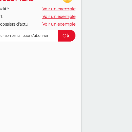
alité
Voir un exemple
rt
Voir un exemple
dossiers d'actu
Voir un exemple