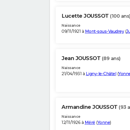
Lucette JOUSSOT
(100 ans
Naissance
09/11/1921 à
Mont-sous-Vaudrey
(
J
Jean JOUSSOT
(89 ans)
Naissance
21/04/1931 à
Ligny-le-Châtel
(
Yonn
Armandine JOUSSOT
(93 
Naissance
12/11/1926 à
Méré
(
Yonne
)