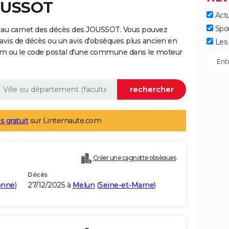
JOUSSOT
Actu
Spo
 au carnet des décès des JOUSSOT. Vous pouvez
 avis de décès ou un avis d'obsèques plus ancien en
Les 
nom ou le code postal d'une commune dans le moteur
s gratuit
sur Linternaute.com
Créer une cagnotte obsèques
Décès
onne
)
27/12/2025 à
Melun
(
Seine-et-Marne
)