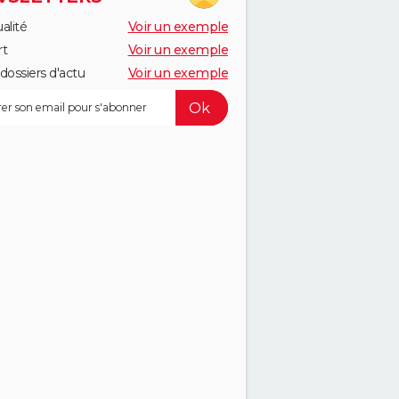
alité
Voir un exemple
rt
Voir un exemple
dossiers d'actu
Voir un exemple