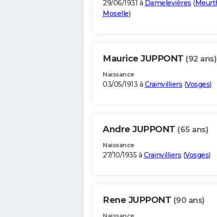
29/06/1931 à
Damelevières
(
Meurt
Moselle
)
Maurice JUPPONT
(92 ans)
Naissance
03/05/1913 à
Crainvilliers
(
Vosges
)
Andre JUPPONT
(65 ans)
Naissance
27/10/1935 à
Crainvilliers
(
Vosges
)
Rene JUPPONT
(90 ans)
Naissance