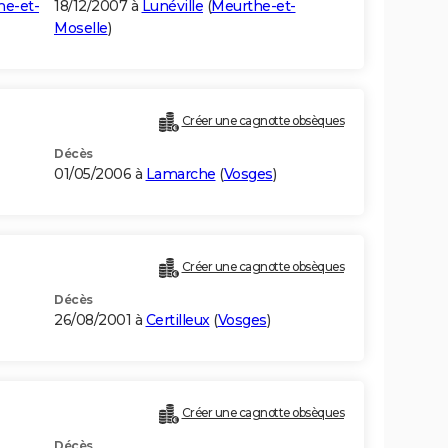
he-et-
18/12/2007 à
Lunéville
(
Meurthe-et-
Moselle
)
Créer une cagnotte obsèques
Décès
01/05/2006 à
Lamarche
(
Vosges
)
Créer une cagnotte obsèques
Décès
26/08/2001 à
Certilleux
(
Vosges
)
Créer une cagnotte obsèques
Décès