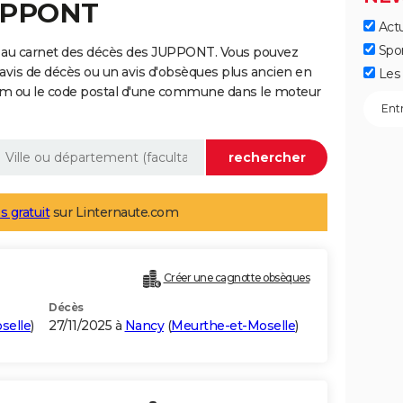
JUPPONT
Actu
Spo
e au carnet des décès des JUPPONT. Vous pouvez
 avis de décès ou un avis d'obsèques plus ancien en
Les 
nom ou le code postal d'une commune dans le moteur
s gratuit
sur Linternaute.com
Créer une cagnotte obsèques
Décès
selle
)
27/11/2025 à
Nancy
(
Meurthe-et-Moselle
)