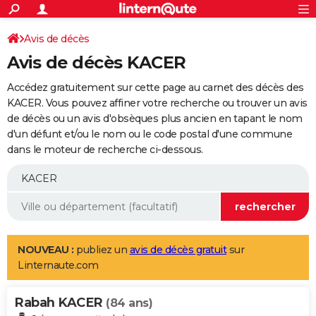
ACTUALITÉS
Connexion
S'inscrire
Avis de décès
Rechercher
Société
Education
Villes
Politique
Faits Divers
Monde
+
SPORT
Avis de décès KACER
Football
Cyclisme
Forum
Coupe du monde 2026
Tennis
Rugby
CULTURE
Accédez gratuitement sur cette page au carnet des décès des
TNT
Cinéma
Musique
Programme TV
Streaming
Sorties cinéma
+
KACER. Vous pouvez affiner votre recherche ou trouver un avis
FINANCE
de décès ou un avis d'obsèques plus ancien en tapant le nom
Impôts
Immobilier
Banque
Crédit
Retraite
Epargne
Risques naturels par ville
Assurance
AUTO
d'un défunt et/ou le nom ou le code postal d'une commune
dans le moteur de recherche ci-dessous.
Réserver un essai
Berlines
Forum auto
Essais
Citadines
SUV
+
HIGH-TECH
Meilleur smartphone
Ordinateurs
Guide high-tech
Mobiles
Internet
Jeux vidéo
+
BRICOLAGE
Aménagement intérieur
Cuisine
Jardinage
+
Forum
Extérieur
Salle de bains
Rangement
WEEK-END
Escapades
Expositions
Week-end nature
Guides de France
Patrimoine
Musées
+
LIFESTYLE
NOUVEAU :
publiez un
avis de décès gratuit
sur
Linternaute.com
Bien-être
Mode
+
Art de vivre
Loisirs
Modes de vie
SANTE
Rabah KACER
Guide de la santé
Médicaments
+
Alimentation
Maladies
Sommeil
(84 ans)
VOYAGE