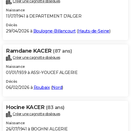
Créer une cagnotte obsèques
City break
Voyage de noces
Climat
Destinations
Voyage nature
Forum
+
PHOTO
Naissance
11/07/1941 à DEPARTEMENT D'ALGER
GUIDES D'ACHAT
Décès
29/04/2026 à
Boulogne-Billancourt
(
Hauts-de-Seine
)
BONS PLANS
CARTE DE VOEUX
Ramdane KACER
(87 ans)
Carte Bonne année
Carte Pâques
Carte de Noël
Carte Saint-Valentin
Carte d'anniversaire
DICTIONNAIRE
Créer une cagnotte obsèques
Biographies
Expressions
Dictionnaire
Citations
Proverbes
PROGRAMME TV
Naissance
01/01/1939 à ASSI-YOUCEF ALGERIE
COPAINS D'AVANT
Décès
06/02/2026 à
Roubaix
(
Nord
)
Se connecter
Collèges
Universités
Service militaire
S'inscrire
Lycées
Primaires
Entreprises
Avis de recherche
AVIS DE DÉCÈS
FORUM
Hocine KACER
(83 ans)
Lifestyle
Sport
Television
Cinema
Bricolage
Culture
Auto
Voyage
Créer une cagnotte obsèques
Naissance
26/07/1941 à BOGHNI ALGERIE