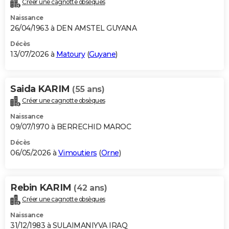
Créer une cagnotte obsèques
City break
Voyage de noces
Climat
Destinations
Voyage nature
Forum
+
PHOTO
Naissance
26/04/1963 à DEN AMSTEL GUYANA
GUIDES D'ACHAT
Décès
13/07/2026 à
Matoury
(
Guyane
)
BONS PLANS
CARTE DE VOEUX
Saida KARIM
(55 ans)
Carte Bonne année
Carte Pâques
Carte de Noël
Carte Saint-Valentin
Carte d'anniversaire
DICTIONNAIRE
Créer une cagnotte obsèques
Biographies
Expressions
Dictionnaire
Citations
Proverbes
PROGRAMME TV
Naissance
09/07/1970 à BERRECHID MAROC
COPAINS D'AVANT
Décès
06/05/2026 à
Vimoutiers
(
Orne
)
Se connecter
Collèges
Universités
Service militaire
S'inscrire
Lycées
Primaires
Entreprises
Avis de recherche
AVIS DE DÉCÈS
FORUM
Rebin KARIM
(42 ans)
Lifestyle
Sport
Television
Cinema
Bricolage
Culture
Auto
Voyage
Créer une cagnotte obsèques
Naissance
31/12/1983 à SULAIMANIYVA IRAQ