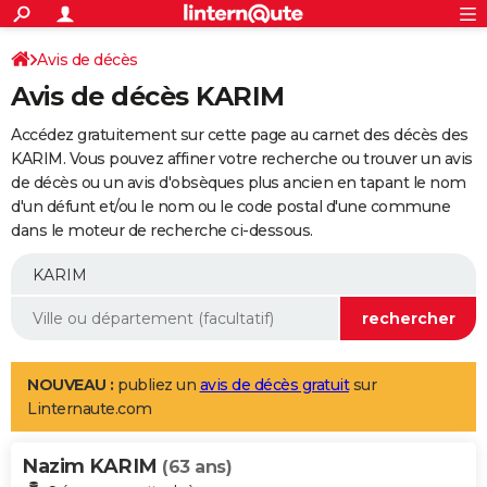
ACTUALITÉS
Connexion
S'inscrire
Avis de décès
Rechercher
Société
Education
Villes
Politique
Faits Divers
Monde
+
SPORT
Avis de décès KARIM
Football
Cyclisme
Forum
Coupe du monde 2026
Tennis
Rugby
CULTURE
Accédez gratuitement sur cette page au carnet des décès des
TNT
Cinéma
Musique
Programme TV
Streaming
Sorties cinéma
+
KARIM. Vous pouvez affiner votre recherche ou trouver un avis
FINANCE
de décès ou un avis d'obsèques plus ancien en tapant le nom
Impôts
Immobilier
Banque
Crédit
Retraite
Epargne
Risques naturels par ville
Assurance
AUTO
d'un défunt et/ou le nom ou le code postal d'une commune
dans le moteur de recherche ci-dessous.
Réserver un essai
Berlines
Forum auto
Essais
Citadines
SUV
+
HIGH-TECH
Meilleur smartphone
Ordinateurs
Guide high-tech
Mobiles
Internet
Jeux vidéo
+
BRICOLAGE
Aménagement intérieur
Cuisine
Jardinage
+
Forum
Extérieur
Salle de bains
Rangement
WEEK-END
Escapades
Expositions
Week-end nature
Guides de France
Patrimoine
Musées
+
LIFESTYLE
NOUVEAU :
publiez un
avis de décès gratuit
sur
Linternaute.com
Bien-être
Mode
+
Art de vivre
Loisirs
Modes de vie
SANTE
Nazim KARIM
Guide de la santé
Médicaments
+
Alimentation
Maladies
Sommeil
(63 ans)
VOYAGE