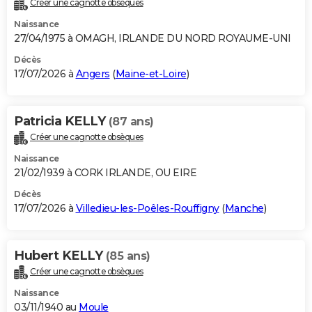
Créer une cagnotte obsèques
City break
Voyage de noces
Climat
Destinations
Voyage nature
Forum
+
PHOTO
Naissance
27/04/1975 à OMAGH, IRLANDE DU NORD ROYAUME-UNI
GUIDES D'ACHAT
Décès
17/07/2026 à
Angers
(
Maine-et-Loire
)
BONS PLANS
CARTE DE VOEUX
Patricia KELLY
(87 ans)
Carte Bonne année
Carte Pâques
Carte de Noël
Carte Saint-Valentin
Carte d'anniversaire
DICTIONNAIRE
Créer une cagnotte obsèques
Biographies
Expressions
Dictionnaire
Citations
Proverbes
PROGRAMME TV
Naissance
21/02/1939 à CORK IRLANDE, OU EIRE
COPAINS D'AVANT
Décès
17/07/2026 à
Villedieu-les-Poêles-Rouffigny
(
Manche
)
Se connecter
Collèges
Universités
Service militaire
S'inscrire
Lycées
Primaires
Entreprises
Avis de recherche
AVIS DE DÉCÈS
FORUM
Hubert KELLY
(85 ans)
Lifestyle
Sport
Television
Cinema
Bricolage
Culture
Auto
Voyage
Créer une cagnotte obsèques
Naissance
03/11/1940 au
Moule