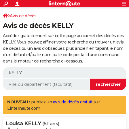
ACTUALITÉS
Connexion
S'inscrire
Avis de décès
Rechercher
Société
Education
Villes
Politique
Faits Divers
Monde
+
SPORT
Avis de décès KELLY
Football
Cyclisme
Forum
Coupe du monde 2026
Tennis
Rugby
CULTURE
Accédez gratuitement sur cette page au carnet des décès des
TNT
Cinéma
Musique
Programme TV
Streaming
Sorties cinéma
+
KELLY. Vous pouvez affiner votre recherche ou trouver un avis
FINANCE
de décès ou un avis d'obsèques plus ancien en tapant le nom
Impôts
Immobilier
Banque
Crédit
Retraite
Epargne
Risques naturels par ville
Assurance
AUTO
d'un défunt et/ou le nom ou le code postal d'une commune
dans le moteur de recherche ci-dessous.
Réserver un essai
Berlines
Forum auto
Essais
Citadines
SUV
+
HIGH-TECH
Meilleur smartphone
Ordinateurs
Guide high-tech
Mobiles
Internet
Jeux vidéo
+
BRICOLAGE
Aménagement intérieur
Cuisine
Jardinage
+
Forum
Extérieur
Salle de bains
Rangement
WEEK-END
Escapades
Expositions
Week-end nature
Guides de France
Patrimoine
Musées
+
LIFESTYLE
NOUVEAU :
publiez un
avis de décès gratuit
sur
Linternaute.com
Bien-être
Mode
+
Art de vivre
Loisirs
Modes de vie
SANTE
Louisa KELLY
Guide de la santé
Médicaments
+
Alimentation
Maladies
Sommeil
(51 ans)
VOYAGE