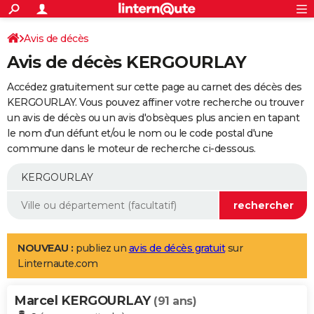
ACTUALITÉS
Connexion
S'inscrire
Avis de décès
Rechercher
Société
Education
Villes
Politique
Faits Divers
Monde
+
SPORT
Avis de décès KERGOURLAY
Football
Cyclisme
Forum
Coupe du monde 2026
Tennis
Rugby
CULTURE
Accédez gratuitement sur cette page au carnet des décès des
TNT
Cinéma
Musique
Programme TV
Streaming
Sorties cinéma
+
KERGOURLAY. Vous pouvez affiner votre recherche ou trouver
FINANCE
un avis de décès ou un avis d'obsèques plus ancien en tapant
Impôts
Immobilier
Banque
Crédit
Retraite
Epargne
Risques naturels par ville
Assurance
AUTO
le nom d'un défunt et/ou le nom ou le code postal d'une
commune dans le moteur de recherche ci-dessous.
Réserver un essai
Berlines
Forum auto
Essais
Citadines
SUV
+
HIGH-TECH
Meilleur smartphone
Ordinateurs
Guide high-tech
Mobiles
Internet
Jeux vidéo
+
BRICOLAGE
Aménagement intérieur
Cuisine
Jardinage
+
Forum
Extérieur
Salle de bains
Rangement
WEEK-END
Escapades
Expositions
Week-end nature
Guides de France
Patrimoine
Musées
+
LIFESTYLE
NOUVEAU :
publiez un
avis de décès gratuit
sur
Linternaute.com
Bien-être
Mode
+
Art de vivre
Loisirs
Modes de vie
SANTE
Marcel KERGOURLAY
Guide de la santé
Médicaments
+
Alimentation
Maladies
Sommeil
(91 ans)
VOYAGE