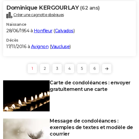
Dominique KERGOURLAY
(62 ans)
Créer une cagnotte obsèques
Naissance
28/06/1954 à
Honfleur
(
Calvados
)
Décès
17/11/2016 à
Avignon
(
Vaucluse
)
1
2
3
4
5
6
Carte de condoléances : envoyer
gratuitement une carte
Message de condoléances :
exemples de textes et modèle de
courrier