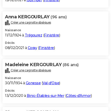
15/02/2021 à
Quimper
(
Finistère
)
Anna KERGOURLAY
(96 ans)
Créer une cagnotte obsèques
Naissance
11/12/1924 à
Trégourez
(
Finistère
)
Décès
08/02/2021 à
Coray
(
Finistère
)
Madeleine KERGOURLAY
(86 ans)
Créer une cagnotte obsèques
Naissance
30/11/1934 à
Gonesse
(
Val-d'Oise
)
Décès
13/12/2020 à
Binic-Étables-sur-Mer
(
Côtes-d'Armor
)