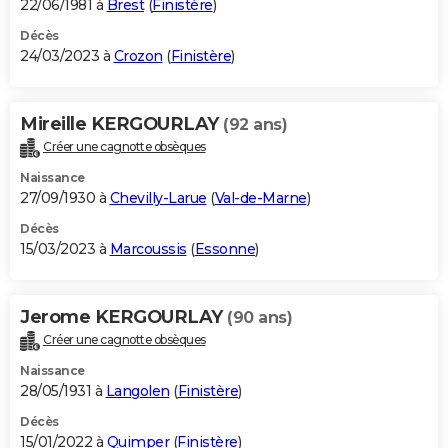
22/06/1981 à
Brest
(
Finistère
)
Décès
24/03/2023 à
Crozon
(
Finistère
)
Mireille KERGOURLAY
(92 ans)
Créer une cagnotte obsèques
Naissance
27/09/1930 à
Chevilly-Larue
(
Val-de-Marne
)
Décès
15/03/2023 à
Marcoussis
(
Essonne
)
Jerome KERGOURLAY
(90 ans)
Créer une cagnotte obsèques
Naissance
28/05/1931 à
Langolen
(
Finistère
)
Décès
15/01/2022 à
Quimper
(
Finistère
)