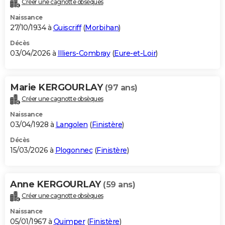
Créer une cagnotte obsèques
City break
Voyage de noces
Climat
Destinations
Voyage nature
Forum
+
PHOTO
Naissance
27/10/1934 à
Guiscriff
(
Morbihan
)
GUIDES D'ACHAT
Décès
03/04/2026 à
Illiers-Combray
(
Eure-et-Loir
)
BONS PLANS
CARTE DE VOEUX
Marie KERGOURLAY
(97 ans)
Carte Bonne année
Carte Pâques
Carte de Noël
Carte Saint-Valentin
Carte d'anniversaire
DICTIONNAIRE
Créer une cagnotte obsèques
Biographies
Expressions
Dictionnaire
Citations
Proverbes
PROGRAMME TV
Naissance
03/04/1928 à
Langolen
(
Finistère
)
COPAINS D'AVANT
Décès
15/03/2026 à
Plogonnec
(
Finistère
)
Se connecter
Collèges
Universités
Service militaire
S'inscrire
Lycées
Primaires
Entreprises
Avis de recherche
AVIS DE DÉCÈS
FORUM
Anne KERGOURLAY
(59 ans)
Lifestyle
Sport
Television
Cinema
Bricolage
Culture
Auto
Voyage
Créer une cagnotte obsèques
Naissance
05/01/1967 à
Quimper
(
Finistère
)