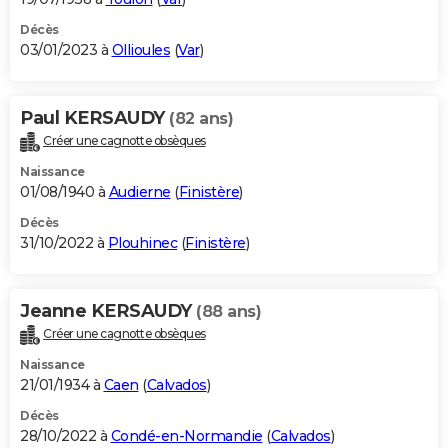
Décès
03/01/2023 à
Ollioules
(
Var
)
Paul KERSAUDY
(82 ans)
Créer une cagnotte obsèques
Naissance
01/08/1940 à
Audierne
(
Finistère
)
Décès
31/10/2022 à
Plouhinec
(
Finistère
)
Jeanne KERSAUDY
(88 ans)
Créer une cagnotte obsèques
Naissance
21/01/1934 à
Caen
(
Calvados
)
Décès
28/10/2022 à
Condé-en-Normandie
(
Calvados
)