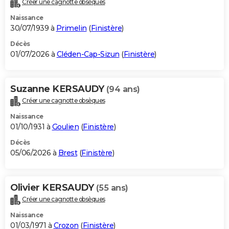
Créer une cagnotte obsèques
City break
Voyage de noces
Climat
Destinations
Voyage nature
Forum
+
PHOTO
Naissance
30/07/1939 à
Primelin
(
Finistère
)
GUIDES D'ACHAT
Décès
01/07/2026 à
Cléden-Cap-Sizun
(
Finistère
)
BONS PLANS
CARTE DE VOEUX
Suzanne KERSAUDY
(94 ans)
Carte Bonne année
Carte Pâques
Carte de Noël
Carte Saint-Valentin
Carte d'anniversaire
DICTIONNAIRE
Créer une cagnotte obsèques
Biographies
Expressions
Dictionnaire
Citations
Proverbes
PROGRAMME TV
Naissance
01/10/1931 à
Goulien
(
Finistère
)
COPAINS D'AVANT
Décès
05/06/2026 à
Brest
(
Finistère
)
Se connecter
Collèges
Universités
Service militaire
S'inscrire
Lycées
Primaires
Entreprises
Avis de recherche
AVIS DE DÉCÈS
FORUM
Olivier KERSAUDY
(55 ans)
Lifestyle
Sport
Television
Cinema
Bricolage
Culture
Auto
Voyage
Créer une cagnotte obsèques
Naissance
01/03/1971 à
Crozon
(
Finistère
)