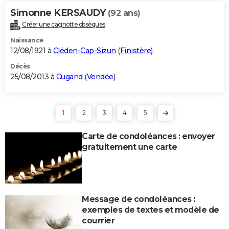
Simonne KERSAUDY
(92 ans)
Créer une cagnotte obsèques
Naissance
12/08/1921 à
Cléden-Cap-Sizun
(
Finistère
)
Décès
25/08/2013 à
Cugand
(
Vendée
)
1
2
3
4
5
Carte de condoléances : envoyer
gratuitement une carte
Message de condoléances :
exemples de textes et modèle de
courrier