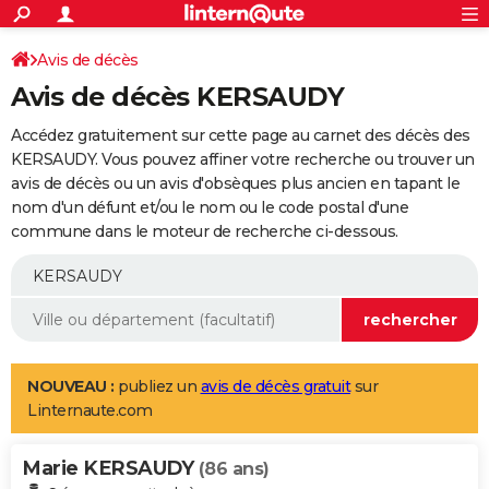
ACTUALITÉS
Connexion
S'inscrire
Avis de décès
Rechercher
Société
Education
Villes
Politique
Faits Divers
Monde
+
SPORT
Avis de décès KERSAUDY
Football
Cyclisme
Forum
Coupe du monde 2026
Tennis
Rugby
CULTURE
Accédez gratuitement sur cette page au carnet des décès des
TNT
Cinéma
Musique
Programme TV
Streaming
Sorties cinéma
+
KERSAUDY. Vous pouvez affiner votre recherche ou trouver un
FINANCE
avis de décès ou un avis d'obsèques plus ancien en tapant le
Impôts
Immobilier
Banque
Crédit
Retraite
Epargne
Risques naturels par ville
Assurance
AUTO
nom d'un défunt et/ou le nom ou le code postal d'une
commune dans le moteur de recherche ci-dessous.
Réserver un essai
Berlines
Forum auto
Essais
Citadines
SUV
+
HIGH-TECH
Meilleur smartphone
Ordinateurs
Guide high-tech
Mobiles
Internet
Jeux vidéo
+
BRICOLAGE
Aménagement intérieur
Cuisine
Jardinage
+
Forum
Extérieur
Salle de bains
Rangement
WEEK-END
Escapades
Expositions
Week-end nature
Guides de France
Patrimoine
Musées
+
LIFESTYLE
NOUVEAU :
publiez un
avis de décès gratuit
sur
Linternaute.com
Bien-être
Mode
+
Art de vivre
Loisirs
Modes de vie
SANTE
Marie KERSAUDY
Guide de la santé
Médicaments
+
Alimentation
Maladies
Sommeil
(86 ans)
VOYAGE