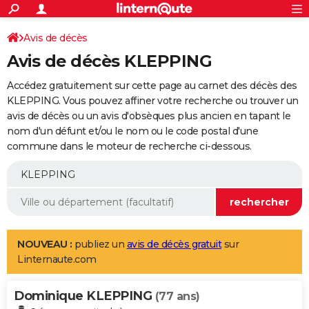
ACTUALITÉS
Connexion
S'inscrire
Avis de décès
Rechercher
Société
Education
Villes
Politique
Faits Divers
Monde
+
SPORT
Avis de décès KLEPPING
Football
Cyclisme
Forum
Coupe du monde 2026
Tennis
Rugby
CULTURE
Accédez gratuitement sur cette page au carnet des décès des
TNT
Cinéma
Musique
Programme TV
Streaming
Sorties cinéma
+
KLEPPING. Vous pouvez affiner votre recherche ou trouver un
FINANCE
avis de décès ou un avis d'obsèques plus ancien en tapant le
Impôts
Immobilier
Banque
Crédit
Retraite
Epargne
Risques naturels par ville
Assurance
AUTO
nom d'un défunt et/ou le nom ou le code postal d'une
commune dans le moteur de recherche ci-dessous.
Réserver un essai
Berlines
Forum auto
Essais
Citadines
SUV
+
HIGH-TECH
Meilleur smartphone
Ordinateurs
Guide high-tech
Mobiles
Internet
Jeux vidéo
+
BRICOLAGE
Aménagement intérieur
Cuisine
Jardinage
+
Forum
Extérieur
Salle de bains
Rangement
WEEK-END
Escapades
Expositions
Week-end nature
Guides de France
Patrimoine
Musées
+
LIFESTYLE
NOUVEAU :
publiez un
avis de décès gratuit
sur
Linternaute.com
Bien-être
Mode
+
Art de vivre
Loisirs
Modes de vie
SANTE
Dominique KLEPPING
Guide de la santé
Médicaments
+
Alimentation
Maladies
Sommeil
(77 ans)
VOYAGE