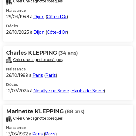
Créer une cagnotte obsèques
City break
Voyage de noces
Climat
Destinations
Voyage nature
Forum
+
PHOTO
Naissance
29/03/1948 à
Dijon
(
Côte-d'Or
)
GUIDES D'ACHAT
Décès
26/10/2025 à
Dijon
(
Côte-d'Or
)
BONS PLANS
CARTE DE VOEUX
Charles KLEPPING
(34 ans)
Carte Bonne année
Carte Pâques
Carte de Noël
Carte Saint-Valentin
Carte d'anniversaire
DICTIONNAIRE
Créer une cagnotte obsèques
Biographies
Expressions
Dictionnaire
Citations
Proverbes
PROGRAMME TV
Naissance
26/10/1989 à
Paris
(
Paris
)
COPAINS D'AVANT
Décès
12/07/2024 à
Neuilly-sur-Seine
(
Hauts-de-Seine
)
Se connecter
Collèges
Universités
Service militaire
S'inscrire
Lycées
Primaires
Entreprises
Avis de recherche
AVIS DE DÉCÈS
FORUM
Marinette KLEPPING
(88 ans)
Lifestyle
Sport
Television
Cinema
Bricolage
Culture
Auto
Voyage
Créer une cagnotte obsèques
Naissance
13/05/1932 à
Paris
(
Paris
)