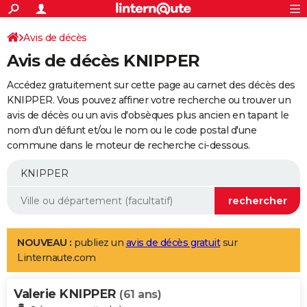
ACTUALITÉS
Connexion
S'inscrire
Avis de décès
Rechercher
Société
Education
Villes
Politique
Faits Divers
Monde
+
SPORT
Avis de décès KNIPPER
Football
Cyclisme
Forum
Coupe du monde 2026
Tennis
Rugby
CULTURE
Accédez gratuitement sur cette page au carnet des décès des
TNT
Cinéma
Musique
Programme TV
Streaming
Sorties cinéma
+
KNIPPER. Vous pouvez affiner votre recherche ou trouver un
FINANCE
avis de décès ou un avis d'obsèques plus ancien en tapant le
Impôts
Immobilier
Banque
Crédit
Retraite
Epargne
Risques naturels par ville
Assurance
AUTO
nom d'un défunt et/ou le nom ou le code postal d'une
commune dans le moteur de recherche ci-dessous.
Réserver un essai
Berlines
Forum auto
Essais
Citadines
SUV
+
HIGH-TECH
Meilleur smartphone
Ordinateurs
Guide high-tech
Mobiles
Internet
Jeux vidéo
+
BRICOLAGE
Aménagement intérieur
Cuisine
Jardinage
+
Forum
Extérieur
Salle de bains
Rangement
WEEK-END
Escapades
Expositions
Week-end nature
Guides de France
Patrimoine
Musées
+
LIFESTYLE
NOUVEAU :
publiez un
avis de décès gratuit
sur
Linternaute.com
Bien-être
Mode
+
Art de vivre
Loisirs
Modes de vie
SANTE
Valerie KNIPPER
Guide de la santé
Médicaments
+
Alimentation
Maladies
Sommeil
(61 ans)
VOYAGE