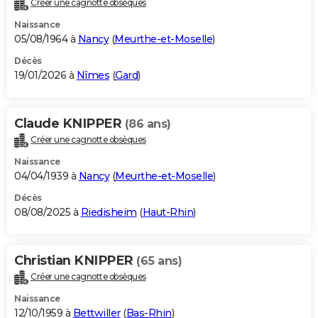
Créer une cagnotte obsèques
City break
Voyage de noces
Climat
Destinations
Voyage nature
Forum
+
PHOTO
Naissance
05/08/1964 à
Nancy
(
Meurthe-et-Moselle
)
GUIDES D'ACHAT
Décès
19/01/2026 à
Nîmes
(
Gard
)
BONS PLANS
CARTE DE VOEUX
Claude KNIPPER
(86 ans)
Carte Bonne année
Carte Pâques
Carte de Noël
Carte Saint-Valentin
Carte d'anniversaire
DICTIONNAIRE
Créer une cagnotte obsèques
Biographies
Expressions
Dictionnaire
Citations
Proverbes
PROGRAMME TV
Naissance
04/04/1939 à
Nancy
(
Meurthe-et-Moselle
)
COPAINS D'AVANT
Décès
08/08/2025 à
Riedisheim
(
Haut-Rhin
)
Se connecter
Collèges
Universités
Service militaire
S'inscrire
Lycées
Primaires
Entreprises
Avis de recherche
AVIS DE DÉCÈS
FORUM
Christian KNIPPER
(65 ans)
Lifestyle
Sport
Television
Cinema
Bricolage
Culture
Auto
Voyage
Créer une cagnotte obsèques
Naissance
12/10/1959 à
Bettwiller
(
Bas-Rhin
)