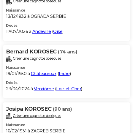
Créer une cagnotte obsèques
City break
Voyage de noces
Climat
Destinations
Voyage nature
Forum
+
PHOTO
Naissance
13/12/1932 à OGRADA SERBIE
GUIDES D'ACHAT
Décès
17/07/2026 à
Andeville
(
Oise
)
BONS PLANS
CARTE DE VOEUX
Bernard KOROSEC
(74 ans)
Carte Bonne année
Carte Pâques
Carte de Noël
Carte Saint-Valentin
Carte d'anniversaire
DICTIONNAIRE
Créer une cagnotte obsèques
Biographies
Expressions
Dictionnaire
Citations
Proverbes
PROGRAMME TV
Naissance
19/01/1950 à
Châteauroux
(
Indre
)
COPAINS D'AVANT
Décès
23/04/2024 à
Vendôme
(
Loir-et-Cher
)
Se connecter
Collèges
Universités
Service militaire
S'inscrire
Lycées
Primaires
Entreprises
Avis de recherche
AVIS DE DÉCÈS
FORUM
Josipa KOROSEC
(90 ans)
Lifestyle
Sport
Television
Cinema
Bricolage
Culture
Auto
Voyage
Créer une cagnotte obsèques
Naissance
16/02/1931 à ZAGREB SERBIE