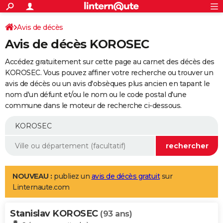
ACTUALITÉS
Connexion
S'inscrire
Avis de décès
Rechercher
Société
Education
Villes
Politique
Faits Divers
Monde
+
SPORT
Avis de décès KOROSEC
Football
Cyclisme
Forum
Coupe du monde 2026
Tennis
Rugby
CULTURE
Accédez gratuitement sur cette page au carnet des décès des
TNT
Cinéma
Musique
Programme TV
Streaming
Sorties cinéma
+
KOROSEC. Vous pouvez affiner votre recherche ou trouver un
FINANCE
avis de décès ou un avis d'obsèques plus ancien en tapant le
Impôts
Immobilier
Banque
Crédit
Retraite
Epargne
Risques naturels par ville
Assurance
AUTO
nom d'un défunt et/ou le nom ou le code postal d'une
commune dans le moteur de recherche ci-dessous.
Réserver un essai
Berlines
Forum auto
Essais
Citadines
SUV
+
HIGH-TECH
Meilleur smartphone
Ordinateurs
Guide high-tech
Mobiles
Internet
Jeux vidéo
+
BRICOLAGE
Aménagement intérieur
Cuisine
Jardinage
+
Forum
Extérieur
Salle de bains
Rangement
WEEK-END
Escapades
Expositions
Week-end nature
Guides de France
Patrimoine
Musées
+
LIFESTYLE
NOUVEAU :
publiez un
avis de décès gratuit
sur
Linternaute.com
Bien-être
Mode
+
Art de vivre
Loisirs
Modes de vie
SANTE
Stanislav KOROSEC
Guide de la santé
Médicaments
+
Alimentation
Maladies
Sommeil
(93 ans)
VOYAGE