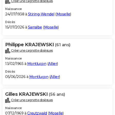
Créer une cagnotte obsèques
City break
Voyage de noces
Climat
Destinations
Voyage nature
Forum
+
PHOTO
Naissance
24/07/1938 à
Stiring-Wendel
(
Moselle
)
GUIDES D'ACHAT
Décès
15/07/2026 à
Sarralbe
(
Moselle
)
BONS PLANS
CARTE DE VOEUX
Philippe KRAJEWSKI
(61 ans)
Carte Bonne année
Carte Pâques
Carte de Noël
Carte Saint-Valentin
Carte d'anniversaire
DICTIONNAIRE
Créer une cagnotte obsèques
Biographies
Expressions
Dictionnaire
Citations
Proverbes
PROGRAMME TV
Naissance
13/02/1965 à
Montluçon
(
Allier
)
COPAINS D'AVANT
Décès
05/06/2026 à
Montluçon
(
Allier
)
Se connecter
Collèges
Universités
Service militaire
S'inscrire
Lycées
Primaires
Entreprises
Avis de recherche
AVIS DE DÉCÈS
FORUM
Gilles KRAJEWSKI
(56 ans)
Lifestyle
Sport
Television
Cinema
Bricolage
Culture
Auto
Voyage
Créer une cagnotte obsèques
Naissance
07/12/1969 à
Creutzwald
(
Moselle
)