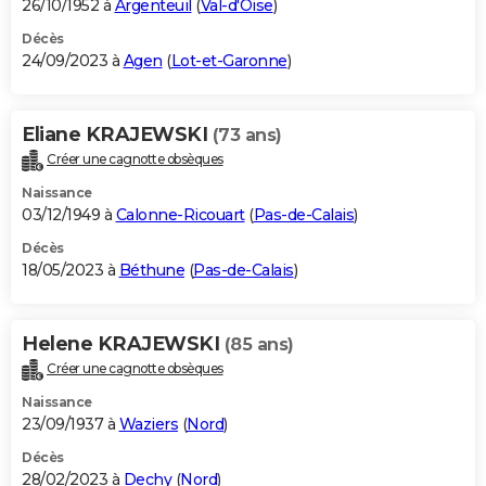
26/10/1952 à
Argenteuil
(
Val-d'Oise
)
Décès
24/09/2023 à
Agen
(
Lot-et-Garonne
)
Eliane KRAJEWSKI
(73 ans)
Créer une cagnotte obsèques
Naissance
03/12/1949 à
Calonne-Ricouart
(
Pas-de-Calais
)
Décès
18/05/2023 à
Béthune
(
Pas-de-Calais
)
Helene KRAJEWSKI
(85 ans)
Créer une cagnotte obsèques
Naissance
23/09/1937 à
Waziers
(
Nord
)
Décès
28/02/2023 à
Dechy
(
Nord
)