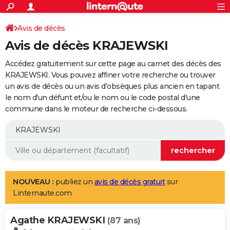
ACTUALITÉS
Connexion
S'inscrire
Avis de décès
Rechercher
Société
Education
Villes
Politique
Faits Divers
Monde
+
SPORT
Avis de décès KRAJEWSKI
Football
Cyclisme
Forum
Coupe du monde 2026
Tennis
Rugby
CULTURE
Accédez gratuitement sur cette page au carnet des décès des
TNT
Cinéma
Musique
Programme TV
Streaming
Sorties cinéma
+
KRAJEWSKI. Vous pouvez affiner votre recherche ou trouver
FINANCE
un avis de décès ou un avis d'obsèques plus ancien en tapant
Impôts
Immobilier
Banque
Crédit
Retraite
Epargne
Risques naturels par ville
Assurance
AUTO
le nom d'un défunt et/ou le nom ou le code postal d'une
commune dans le moteur de recherche ci-dessous.
Réserver un essai
Berlines
Forum auto
Essais
Citadines
SUV
+
HIGH-TECH
Meilleur smartphone
Ordinateurs
Guide high-tech
Mobiles
Internet
Jeux vidéo
+
BRICOLAGE
Aménagement intérieur
Cuisine
Jardinage
+
Forum
Extérieur
Salle de bains
Rangement
WEEK-END
Escapades
Expositions
Week-end nature
Guides de France
Patrimoine
Musées
+
LIFESTYLE
NOUVEAU :
publiez un
avis de décès gratuit
sur
Linternaute.com
Bien-être
Mode
+
Art de vivre
Loisirs
Modes de vie
SANTE
Agathe KRAJEWSKI
Guide de la santé
Médicaments
+
Alimentation
Maladies
Sommeil
(87 ans)
VOYAGE