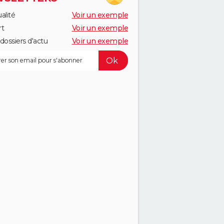
alité
Voir un exemple
rt
Voir un exemple
dossiers d'actu
Voir un exemple