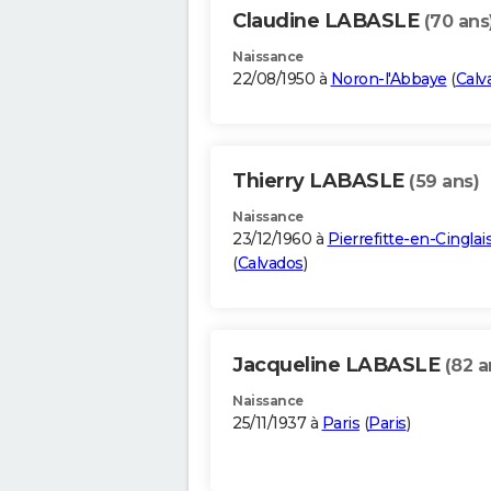
Claudine LABASLE
(70 ans
Naissance
22/08/1950 à
Noron-l'Abbaye
(
Calv
Thierry LABASLE
(59 ans)
Naissance
23/12/1960 à
Pierrefitte-en-Cinglai
(
Calvados
)
Jacqueline LABASLE
(82 a
Naissance
25/11/1937 à
Paris
(
Paris
)