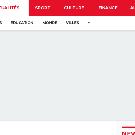
TUALITÉS
SPORT
CULTURE
FINANCE
A
S
EDUCATION
MONDE
VILLES
+
NEW