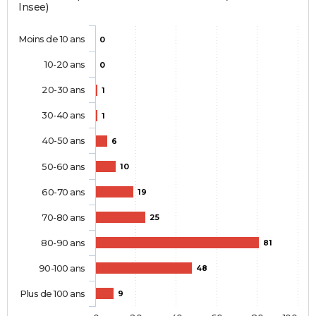
Insee)
Moins de 10 ans
0
10-20 ans
0
20-30 ans
1
30-40 ans
1
40-50 ans
6
50-60 ans
10
60-70 ans
19
70-80 ans
25
80-90 ans
81
90-100 ans
48
Plus de 100 ans
9