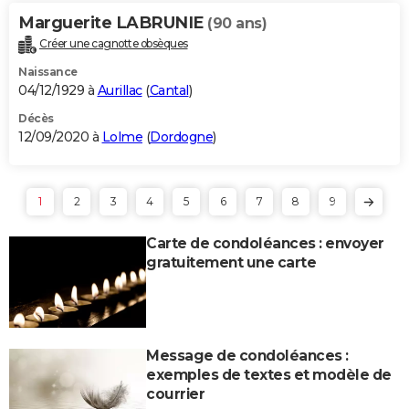
Marguerite LABRUNIE
(90 ans)
Créer une cagnotte obsèques
Naissance
04/12/1929 à
Aurillac
(
Cantal
)
Décès
12/09/2020 à
Lolme
(
Dordogne
)
1
2
3
4
5
6
7
8
9
Carte de condoléances : envoyer
gratuitement une carte
Message de condoléances :
exemples de textes et modèle de
courrier