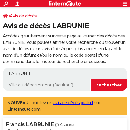
ACTUALITÉS
Connexion
S'inscrire
Avis de décès
Rechercher
Société
Education
Villes
Politique
Faits Divers
Monde
+
SPORT
Avis de décès LABRUNIE
Football
Cyclisme
Forum
Coupe du monde 2026
Tennis
Rugby
CULTURE
Accédez gratuitement sur cette page au carnet des décès des
TNT
Cinéma
Musique
Programme TV
Streaming
Sorties cinéma
+
LABRUNIE. Vous pouvez affiner votre recherche ou trouver un
FINANCE
avis de décès ou un avis d'obsèques plus ancien en tapant le
Impôts
Immobilier
Banque
Crédit
Retraite
Epargne
Risques naturels par ville
Assurance
AUTO
nom d'un défunt et/ou le nom ou le code postal d'une
commune dans le moteur de recherche ci-dessous.
Réserver un essai
Berlines
Forum auto
Essais
Citadines
SUV
+
HIGH-TECH
Meilleur smartphone
Ordinateurs
Guide high-tech
Mobiles
Internet
Jeux vidéo
+
BRICOLAGE
Aménagement intérieur
Cuisine
Jardinage
+
Forum
Extérieur
Salle de bains
Rangement
WEEK-END
Escapades
Expositions
Week-end nature
Guides de France
Patrimoine
Musées
+
LIFESTYLE
NOUVEAU :
publiez un
avis de décès gratuit
sur
Linternaute.com
Bien-être
Mode
+
Art de vivre
Loisirs
Modes de vie
SANTE
Francis LABRUNIE
Guide de la santé
Médicaments
+
Alimentation
Maladies
Sommeil
(74 ans)
VOYAGE