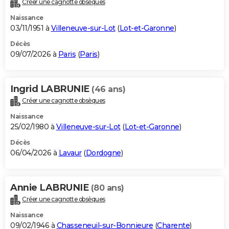
Créer une cagnotte obsèques
City break
Voyage de noces
Climat
Destinations
Voyage nature
Forum
+
PHOTO
Naissance
03/11/1951 à
Villeneuve-sur-Lot
(
Lot-et-Garonne
)
GUIDES D'ACHAT
Décès
09/07/2026 à
Paris
(
Paris
)
BONS PLANS
CARTE DE VOEUX
Ingrid LABRUNIE
(46 ans)
Carte Bonne année
Carte Pâques
Carte de Noël
Carte Saint-Valentin
Carte d'anniversaire
DICTIONNAIRE
Créer une cagnotte obsèques
Biographies
Expressions
Dictionnaire
Citations
Proverbes
PROGRAMME TV
Naissance
25/02/1980 à
Villeneuve-sur-Lot
(
Lot-et-Garonne
)
COPAINS D'AVANT
Décès
06/04/2026 à
Lavaur
(
Dordogne
)
Se connecter
Collèges
Universités
Service militaire
S'inscrire
Lycées
Primaires
Entreprises
Avis de recherche
AVIS DE DÉCÈS
FORUM
Annie LABRUNIE
(80 ans)
Lifestyle
Sport
Television
Cinema
Bricolage
Culture
Auto
Voyage
Créer une cagnotte obsèques
Naissance
09/02/1946 à
Chasseneuil-sur-Bonnieure
(
Charente
)