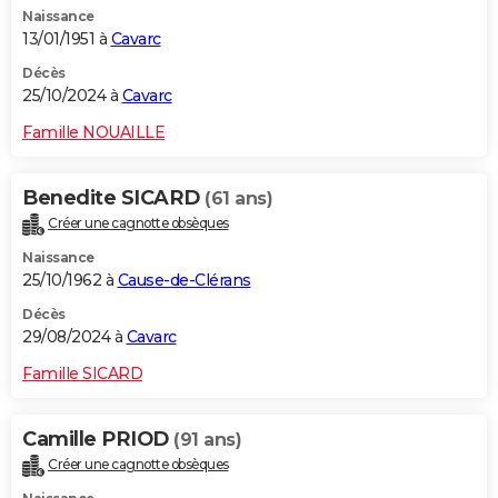
Naissance
City break
Voyage de noces
Climat
Destinations
Voyage nature
Forum
+
PHOTO
13/01/1951 à
Cavarc
GUIDES D'ACHAT
Décès
25/10/2024 à
Cavarc
BONS PLANS
Famille NOUAILLE
CARTE DE VOEUX
Benedite SICARD
(61 ans)
Carte Bonne année
Carte Pâques
Carte de Noël
Carte Saint-Valentin
Carte d'anniversaire
DICTIONNAIRE
Créer une cagnotte obsèques
Biographies
Expressions
Dictionnaire
Citations
Proverbes
PROGRAMME TV
Naissance
25/10/1962 à
Cause-de-Clérans
COPAINS D'AVANT
Décès
29/08/2024 à
Cavarc
Se connecter
Collèges
Universités
Service militaire
S'inscrire
Lycées
Primaires
Entreprises
Avis de recherche
AVIS DE DÉCÈS
Famille SICARD
FORUM
Lifestyle
Sport
Television
Cinema
Bricolage
Culture
Auto
Voyage
Camille PRIOD
(91 ans)
Créer une cagnotte obsèques