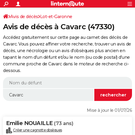
ACTUALITÉS
Connexion
S'inscrire
Avis de décès
Lot-et-Garonne
Rechercher
Société
Education
Villes
Politique
Faits Divers
Monde
+
SPORT
Avis de décès à Cavarc (47330)
Football
Cyclisme
Forum
Coupe du monde 2026
Tennis
Rugby
CULTURE
Accédez gratuitement sur cette page au carnet des décès de
TNT
Cinéma
Musique
Programme TV
Streaming
Sorties cinéma
+
Cavarc. Vous pouvez affiner votre recherche, trouver un avis de
FINANCE
décès, une nécrologie ou un avis d'obsèques plus ancien en
Impôts
Immobilier
Banque
Crédit
Retraite
Epargne
Risques naturels par ville
Assurance
AUTO
tapant le nom d'un défunt et/ou le nom (ou code postal) d'une
commune proche de Cavarc dans le moteur de recherche ci-
Réserver un essai
Berlines
Forum auto
Essais
Citadines
SUV
+
HIGH-TECH
dessous.
Meilleur smartphone
Ordinateurs
Guide high-tech
Mobiles
Internet
Jeux vidéo
+
BRICOLAGE
Aménagement intérieur
Cuisine
Jardinage
+
Forum
Extérieur
Salle de bains
Rangement
WEEK-END
Escapades
Expositions
Week-end nature
Guides de France
Patrimoine
Musées
+
LIFESTYLE
Mise à jour le 01/07/26
Bien-être
Mode
+
Art de vivre
Loisirs
Modes de vie
SANTE
Emilie NOUAILLE
(73 ans)
Guide de la santé
Médicaments
+
Alimentation
Maladies
Sommeil
VOYAGE
Créer une cagnotte obsèques