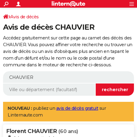
ACTUALITÉS
Connexion
S'inscrire
Avis de décès
Rechercher
Société
Education
Villes
Politique
Faits Divers
Monde
+
SPORT
Avis de décès CHAUVIER
Football
Cyclisme
Forum
Coupe du monde 2026
Tennis
Rugby
CULTURE
Accédez gratuitement sur cette page au carnet des décès des
TNT
Cinéma
Musique
Programme TV
Streaming
Sorties cinéma
+
CHAUVIER. Vous pouvez affiner votre recherche ou trouver un
FINANCE
avis de décès ou un avis d'obsèques plus ancien en tapant le
Impôts
Immobilier
Banque
Crédit
Retraite
Epargne
Risques naturels par ville
Assurance
AUTO
nom d'un défunt et/ou le nom ou le code postal d'une
commune dans le moteur de recherche ci-dessous.
Réserver un essai
Berlines
Forum auto
Essais
Citadines
SUV
+
HIGH-TECH
Meilleur smartphone
Ordinateurs
Guide high-tech
Mobiles
Internet
Jeux vidéo
+
BRICOLAGE
Aménagement intérieur
Cuisine
Jardinage
+
Forum
Extérieur
Salle de bains
Rangement
WEEK-END
Escapades
Expositions
Week-end nature
Guides de France
Patrimoine
Musées
+
LIFESTYLE
NOUVEAU :
publiez un
avis de décès gratuit
sur
Linternaute.com
Bien-être
Mode
+
Art de vivre
Loisirs
Modes de vie
SANTE
Florent CHAUVIER
Guide de la santé
Médicaments
+
Alimentation
Maladies
Sommeil
(60 ans)
VOYAGE