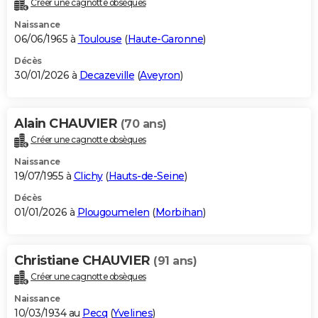
Créer une cagnotte obsèques
City break
Voyage de noces
Climat
Destinations
Voyage nature
Forum
+
PHOTO
Naissance
06/06/1965 à
Toulouse
(
Haute-Garonne
)
GUIDES D'ACHAT
Décès
30/01/2026 à
Decazeville
(
Aveyron
)
BONS PLANS
CARTE DE VOEUX
Alain CHAUVIER
(70 ans)
Carte Bonne année
Carte Pâques
Carte de Noël
Carte Saint-Valentin
Carte d'anniversaire
DICTIONNAIRE
Créer une cagnotte obsèques
Biographies
Expressions
Dictionnaire
Citations
Proverbes
PROGRAMME TV
Naissance
19/07/1955 à
Clichy
(
Hauts-de-Seine
)
COPAINS D'AVANT
Décès
01/01/2026 à
Plougoumelen
(
Morbihan
)
Se connecter
Collèges
Universités
Service militaire
S'inscrire
Lycées
Primaires
Entreprises
Avis de recherche
AVIS DE DÉCÈS
FORUM
Christiane CHAUVIER
(91 ans)
Lifestyle
Sport
Television
Cinema
Bricolage
Culture
Auto
Voyage
Créer une cagnotte obsèques
Naissance
10/03/1934 au
Pecq
(
Yvelines
)