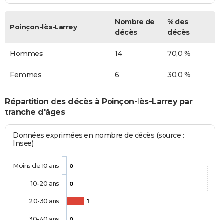
Nombre de
% des
Poinçon-lès-Larrey
décès
décès
Hommes
14
70,0 %
Femmes
6
30,0 %
Répartition des décès à Poinçon-lès-Larrey par
tranche d'âges
Données exprimées en nombre de décès (source :
Insee)
Moins de 10 ans
0
10-20 ans
0
20-30 ans
1
30-40 ans
0