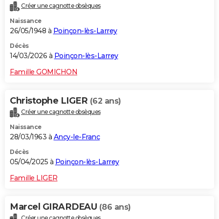
Créer une cagnotte obsèques
City break
Voyage de noces
Climat
Destinations
Voyage nature
Forum
+
PHOTO
Naissance
26/05/1948 à
Poinçon-lès-Larrey
GUIDES D'ACHAT
Décès
BONS PLANS
14/03/2026 à
Poinçon-lès-Larrey
CARTE DE VOEUX
Famille GOMICHON
Carte Bonne année
Carte Pâques
Carte de Noël
Carte Saint-Valentin
Carte d'anniversaire
DICTIONNAIRE
Christophe LIGER
(62 ans)
Biographies
Expressions
Dictionnaire
Citations
Proverbes
PROGRAMME TV
Créer une cagnotte obsèques
Naissance
COPAINS D'AVANT
28/03/1963 à
Ancy-le-Franc
Se connecter
Collèges
Universités
Service militaire
S'inscrire
Lycées
Primaires
Entreprises
Avis de recherche
AVIS DE DÉCÈS
Décès
05/04/2025 à
Poinçon-lès-Larrey
FORUM
Famille LIGER
Lifestyle
Sport
Television
Cinema
Bricolage
Culture
Auto
Voyage
Marcel GIRARDEAU
(86 ans)
Créer une cagnotte obsèques