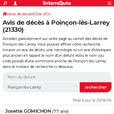
ACTUALITÉS
Connexion
S'inscrire
Avis de décès
Côte-d'Or
Rechercher
Société
Education
Villes
Politique
Faits Divers
Monde
+
SPORT
Avis de décès à Poinçon-lès-Larrey
Football
Cyclisme
Forum
Coupe du monde 2026
Tennis
Rugby
CULTURE
(21330)
TNT
Cinéma
Musique
Programme TV
Streaming
Sorties cinéma
+
FINANCE
Accédez gratuitement sur cette page au carnet des décès de
Poinçon-lès-Larrey. Vous pouvez affiner votre recherche,
Impôts
Immobilier
Banque
Crédit
Retraite
Epargne
Risques naturels par ville
Assurance
AUTO
trouver un avis de décès, une nécrologie ou un avis d'obsèques
plus ancien en tapant le nom d'un défunt et/ou le nom (ou
Réserver un essai
Berlines
Forum auto
Essais
Citadines
SUV
+
HIGH-TECH
code postal) d'une commune proche de Poinçon-lès-Larrey
dans le moteur de recherche ci-dessous.
Meilleur smartphone
Ordinateurs
Guide high-tech
Mobiles
Internet
Jeux vidéo
+
BRICOLAGE
Aménagement intérieur
Cuisine
Jardinage
+
Forum
Extérieur
Salle de bains
Rangement
WEEK-END
Escapades
Expositions
Week-end nature
Guides de France
Patrimoine
Musées
+
LIFESTYLE
Bien-être
Mode
+
Art de vivre
Loisirs
Modes de vie
SANTE
Mise à jour le 25/06/26
Guide de la santé
Médicaments
+
Alimentation
Maladies
Sommeil
VOYAGE
Josette GOMICHON
(77 ans)