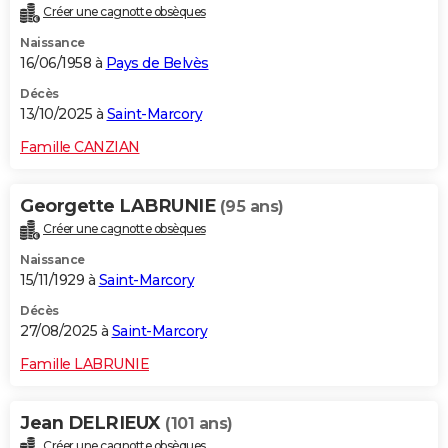
Créer une cagnotte obsèques
City break
Voyage de noces
Climat
Destinations
Voyage nature
Forum
+
PHOTO
Naissance
16/06/1958 à
Pays de Belvès
GUIDES D'ACHAT
Décès
BONS PLANS
13/10/2025 à
Saint-Marcory
CARTE DE VOEUX
Famille CANZIAN
Carte Bonne année
Carte Pâques
Carte de Noël
Carte Saint-Valentin
Carte d'anniversaire
DICTIONNAIRE
Georgette LABRUNIE
(95 ans)
Biographies
Expressions
Dictionnaire
Citations
Proverbes
PROGRAMME TV
Créer une cagnotte obsèques
Naissance
COPAINS D'AVANT
15/11/1929 à
Saint-Marcory
Se connecter
Collèges
Universités
Service militaire
S'inscrire
Lycées
Primaires
Entreprises
Avis de recherche
AVIS DE DÉCÈS
Décès
27/08/2025 à
Saint-Marcory
FORUM
Famille LABRUNIE
Lifestyle
Sport
Television
Cinema
Bricolage
Culture
Auto
Voyage
Jean DELRIEUX
(101 ans)
Créer une cagnotte obsèques