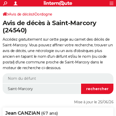
ACTUALITÉS
Connexion
S'inscrire
Avis de décès
Dordogne
Rechercher
Société
Education
Villes
Politique
Faits Divers
Monde
+
SPORT
Avis de décès à Saint-Marcory
Football
Cyclisme
Forum
Coupe du monde 2026
Tennis
Rugby
CULTURE
(24540)
TNT
Cinéma
Musique
Programme TV
Streaming
Sorties cinéma
+
FINANCE
Accédez gratuitement sur cette page au carnet des décès de
Saint-Marcory. Vous pouvez affiner votre recherche, trouver un
Impôts
Immobilier
Banque
Crédit
Retraite
Epargne
Risques naturels par ville
Assurance
AUTO
avis de décès, une nécrologie ou un avis d'obsèques plus
ancien en tapant le nom d'un défunt et/ou le nom (ou code
Réserver un essai
Berlines
Forum auto
Essais
Citadines
SUV
+
HIGH-TECH
postal) d'une commune proche de Saint-Marcory dans le
moteur de recherche ci-dessous.
Meilleur smartphone
Ordinateurs
Guide high-tech
Mobiles
Internet
Jeux vidéo
+
BRICOLAGE
Aménagement intérieur
Cuisine
Jardinage
+
Forum
Extérieur
Salle de bains
Rangement
WEEK-END
Escapades
Expositions
Week-end nature
Guides de France
Patrimoine
Musées
+
LIFESTYLE
Bien-être
Mode
+
Art de vivre
Loisirs
Modes de vie
SANTE
Mise à jour le 25/06/26
Guide de la santé
Médicaments
+
Alimentation
Maladies
Sommeil
VOYAGE
Jean CANZIAN
(67 ans)