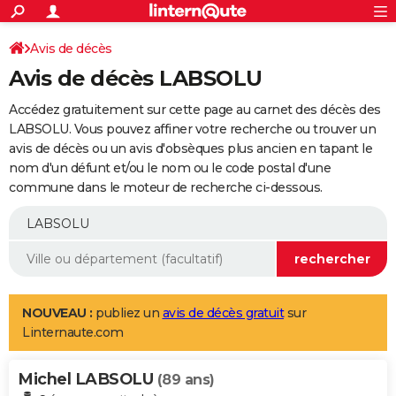
ACTUALITÉS
Connexion
S'inscrire
Avis de décès
Rechercher
Société
Education
Villes
Politique
Faits Divers
Monde
+
SPORT
Avis de décès LABSOLU
Football
Cyclisme
Forum
Coupe du monde 2026
Tennis
Rugby
CULTURE
Accédez gratuitement sur cette page au carnet des décès des
TNT
Cinéma
Musique
Programme TV
Streaming
Sorties cinéma
+
LABSOLU. Vous pouvez affiner votre recherche ou trouver un
FINANCE
avis de décès ou un avis d'obsèques plus ancien en tapant le
Impôts
Immobilier
Banque
Crédit
Retraite
Epargne
Risques naturels par ville
Assurance
AUTO
nom d'un défunt et/ou le nom ou le code postal d'une
commune dans le moteur de recherche ci-dessous.
Réserver un essai
Berlines
Forum auto
Essais
Citadines
SUV
+
HIGH-TECH
Meilleur smartphone
Ordinateurs
Guide high-tech
Mobiles
Internet
Jeux vidéo
+
BRICOLAGE
Aménagement intérieur
Cuisine
Jardinage
+
Forum
Extérieur
Salle de bains
Rangement
WEEK-END
Escapades
Expositions
Week-end nature
Guides de France
Patrimoine
Musées
+
LIFESTYLE
NOUVEAU :
publiez un
avis de décès gratuit
sur
Linternaute.com
Bien-être
Mode
+
Art de vivre
Loisirs
Modes de vie
SANTE
Michel LABSOLU
Guide de la santé
Médicaments
+
Alimentation
Maladies
Sommeil
(89 ans)
VOYAGE