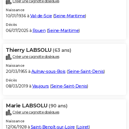
Créer une cagnotte obsèques
City break
Voyage de noces
Climat
Destinations
Voyage nature
Forum
+
PHOTO
Naissance
10/01/1936 à
Val-de-Scie
(
Seine-Maritime
)
GUIDES D'ACHAT
Décès
06/07/2025 à
Rouen
(
Seine-Maritime
)
BONS PLANS
CARTE DE VOEUX
Thierry LABSOLU
(63 ans)
Carte Bonne année
Carte Pâques
Carte de Noël
Carte Saint-Valentin
Carte d'anniversaire
DICTIONNAIRE
Créer une cagnotte obsèques
Biographies
Expressions
Dictionnaire
Citations
Proverbes
PROGRAMME TV
Naissance
20/03/1955 à
Aulnay-sous-Bois
(
Seine-Saint-Denis
)
COPAINS D'AVANT
Décès
08/03/2019 à
Vaujours
(
Seine-Saint-Denis
)
Se connecter
Collèges
Universités
Service militaire
S'inscrire
Lycées
Primaires
Entreprises
Avis de recherche
AVIS DE DÉCÈS
FORUM
Marie LABSOLU
(90 ans)
Lifestyle
Sport
Television
Cinema
Bricolage
Culture
Auto
Voyage
Créer une cagnotte obsèques
Naissance
12/06/1928 à
Saint-Benoît-sur-Loire
(
Loiret
)