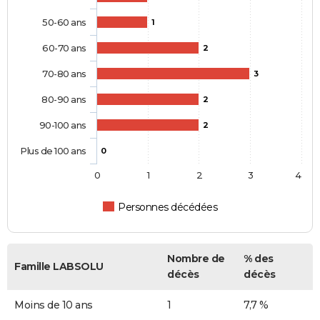
50-60 ans
1
60-70 ans
2
70-80 ans
3
80-90 ans
2
90-100 ans
2
Plus de 100 ans
0
0
1
2
3
4
Personnes décédées
Nombre de
% des
Famille LABSOLU
décès
décès
Moins de 10 ans
1
7,7 %