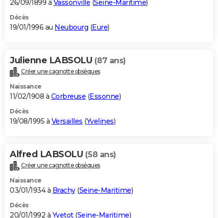
26/09/1899 à
Vassonville
(
Seine-Maritime
)
Décès
19/01/1996 au
Neubourg
(
Eure
)
Julienne LABSOLU
(87 ans)
Créer une cagnotte obsèques
Naissance
11/02/1908 à
Corbreuse
(
Essonne
)
Décès
19/08/1995 à
Versailles
(
Yvelines
)
Alfred LABSOLU
(58 ans)
Créer une cagnotte obsèques
Naissance
03/01/1934 à
Brachy
(
Seine-Maritime
)
Décès
20/01/1992 à
Yvetot
(
Seine-Maritime
)