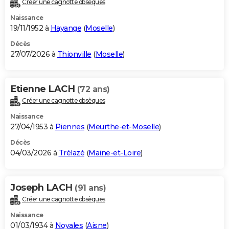
Créer une cagnotte obsèques
City break
Voyage de noces
Climat
Destinations
Voyage nature
Forum
+
PHOTO
Naissance
19/11/1952 à
Hayange
(
Moselle
)
GUIDES D'ACHAT
Décès
27/07/2026 à
Thionville
(
Moselle
)
BONS PLANS
CARTE DE VOEUX
Etienne LACH
(72 ans)
Carte Bonne année
Carte Pâques
Carte de Noël
Carte Saint-Valentin
Carte d'anniversaire
DICTIONNAIRE
Créer une cagnotte obsèques
Biographies
Expressions
Dictionnaire
Citations
Proverbes
PROGRAMME TV
Naissance
27/04/1953 à
Piennes
(
Meurthe-et-Moselle
)
COPAINS D'AVANT
Décès
04/03/2026 à
Trélazé
(
Maine-et-Loire
)
Se connecter
Collèges
Universités
Service militaire
S'inscrire
Lycées
Primaires
Entreprises
Avis de recherche
AVIS DE DÉCÈS
FORUM
Joseph LACH
(91 ans)
Lifestyle
Sport
Television
Cinema
Bricolage
Culture
Auto
Voyage
Créer une cagnotte obsèques
Naissance
01/03/1934 à
Noyales
(
Aisne
)