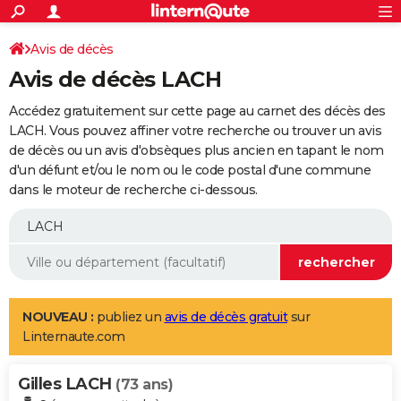
ACTUALITÉS
Connexion
S'inscrire
Avis de décès
Rechercher
Société
Education
Villes
Politique
Faits Divers
Monde
+
SPORT
Avis de décès LACH
Football
Cyclisme
Forum
Coupe du monde 2026
Tennis
Rugby
CULTURE
Accédez gratuitement sur cette page au carnet des décès des
TNT
Cinéma
Musique
Programme TV
Streaming
Sorties cinéma
+
LACH. Vous pouvez affiner votre recherche ou trouver un avis
FINANCE
de décès ou un avis d'obsèques plus ancien en tapant le nom
Impôts
Immobilier
Banque
Crédit
Retraite
Epargne
Risques naturels par ville
Assurance
AUTO
d'un défunt et/ou le nom ou le code postal d'une commune
dans le moteur de recherche ci-dessous.
Réserver un essai
Berlines
Forum auto
Essais
Citadines
SUV
+
HIGH-TECH
Meilleur smartphone
Ordinateurs
Guide high-tech
Mobiles
Internet
Jeux vidéo
+
BRICOLAGE
Aménagement intérieur
Cuisine
Jardinage
+
Forum
Extérieur
Salle de bains
Rangement
WEEK-END
Escapades
Expositions
Week-end nature
Guides de France
Patrimoine
Musées
+
LIFESTYLE
NOUVEAU :
publiez un
avis de décès gratuit
sur
Linternaute.com
Bien-être
Mode
+
Art de vivre
Loisirs
Modes de vie
SANTE
Gilles LACH
Guide de la santé
Médicaments
+
Alimentation
Maladies
Sommeil
(73 ans)
VOYAGE