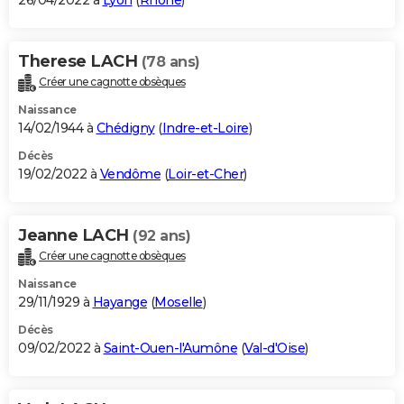
26/04/2022 à
Lyon
(
Rhône
)
Therese LACH
(78 ans)
Créer une cagnotte obsèques
Naissance
14/02/1944 à
Chédigny
(
Indre-et-Loire
)
Décès
19/02/2022 à
Vendôme
(
Loir-et-Cher
)
Jeanne LACH
(92 ans)
Créer une cagnotte obsèques
Naissance
29/11/1929 à
Hayange
(
Moselle
)
Décès
09/02/2022 à
Saint-Ouen-l'Aumône
(
Val-d'Oise
)