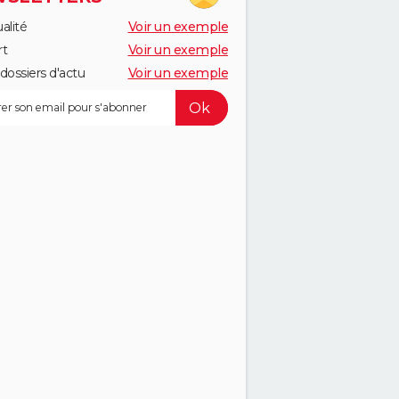
alité
Voir un exemple
rt
Voir un exemple
dossiers d'actu
Voir un exemple