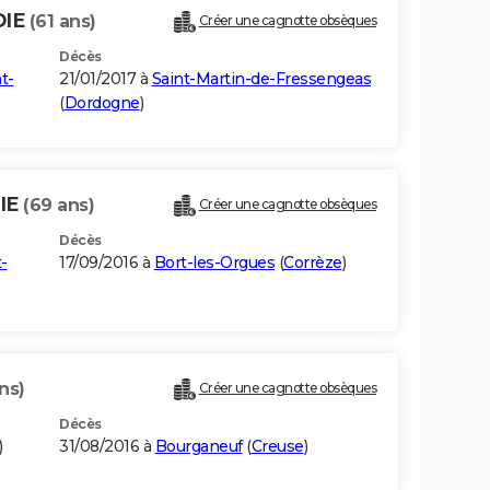
DIE
(61 ans)
Créer une cagnotte obsèques
Décès
t-
21/01/2017 à
Saint-Martin-de-Fressengeas
(
Dordogne
)
IE
(69 ans)
Créer une cagnotte obsèques
Décès
-
17/09/2016 à
Bort-les-Orgues
(
Corrèze
)
ns)
Créer une cagnotte obsèques
Décès
)
31/08/2016 à
Bourganeuf
(
Creuse
)