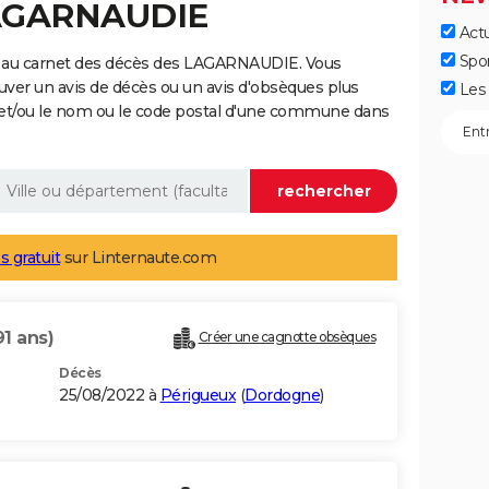
LAGARNAUDIE
Actu
Spo
e au carnet des décès des LAGARNAUDIE. Vous
uver un avis de décès ou un avis d'obsèques plus
Les 
 et/ou le nom ou le code postal d'une commune dans
s gratuit
sur Linternaute.com
91 ans)
Créer une cagnotte obsèques
Décès
25/08/2022 à
Périgueux
(
Dordogne
)