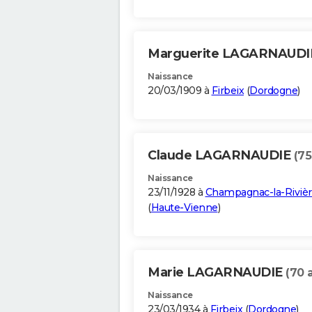
Marguerite LAGARNAUD
Naissance
20/03/1909 à
Firbeix
(
Dordogne
)
Claude LAGARNAUDIE
(75
Naissance
23/11/1928 à
Champagnac-la-Riviè
(
Haute-Vienne
)
Marie LAGARNAUDIE
(70 
Naissance
23/03/1934 à
Firbeix
(
Dordogne
)