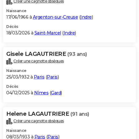
Créer une cagnotte obsèques
City break
Voyage de noces
Climat
Destinations
Voyage nature
Forum
+
PHOTO
Naissance
17/06/1966 à
Argenton-sur-Creuse
(
Indre
)
GUIDES D'ACHAT
Décès
18/03/2026 à
Saint-Marcel
(
Indre
)
BONS PLANS
CARTE DE VOEUX
Gisele LAGAUTRIERE
(93 ans)
Carte Bonne année
Carte Pâques
Carte de Noël
Carte Saint-Valentin
Carte d'anniversaire
DICTIONNAIRE
Créer une cagnotte obsèques
Biographies
Expressions
Dictionnaire
Citations
Proverbes
PROGRAMME TV
Naissance
25/03/1932 à
Paris
(
Paris
)
COPAINS D'AVANT
Décès
04/12/2025 à
Nîmes
(
Gard
)
Se connecter
Collèges
Universités
Service militaire
S'inscrire
Lycées
Primaires
Entreprises
Avis de recherche
AVIS DE DÉCÈS
FORUM
Helene LAGAUTRIERE
(91 ans)
Lifestyle
Sport
Television
Cinema
Bricolage
Culture
Auto
Voyage
Créer une cagnotte obsèques
Naissance
08/03/1933 à
Paris
(
Paris
)