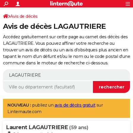
ACTUALITÉS
Connexion
S'inscrire
Avis de décès
Rechercher
Société
Education
Villes
Politique
Faits Divers
Monde
+
SPORT
Avis de décès LAGAUTRIERE
Football
Cyclisme
Forum
Coupe du monde 2026
Tennis
Rugby
CULTURE
Accédez gratuitement sur cette page au carnet des décès des
TNT
Cinéma
Musique
Programme TV
Streaming
Sorties cinéma
+
LAGAUTRIERE. Vous pouvez affiner votre recherche ou
FINANCE
trouver un avis de décès ou un avis d'obsèques plus ancien en
Impôts
Immobilier
Banque
Crédit
Retraite
Epargne
Risques naturels par ville
Assurance
AUTO
tapant le nom d'un défunt et/ou le nom ou le code postal d'une
commune dans le moteur de recherche ci-dessous.
Réserver un essai
Berlines
Forum auto
Essais
Citadines
SUV
+
HIGH-TECH
Meilleur smartphone
Ordinateurs
Guide high-tech
Mobiles
Internet
Jeux vidéo
+
BRICOLAGE
Aménagement intérieur
Cuisine
Jardinage
+
Forum
Extérieur
Salle de bains
Rangement
WEEK-END
Escapades
Expositions
Week-end nature
Guides de France
Patrimoine
Musées
+
LIFESTYLE
NOUVEAU :
publiez un
avis de décès gratuit
sur
Linternaute.com
Bien-être
Mode
+
Art de vivre
Loisirs
Modes de vie
SANTE
Laurent LAGAUTRIERE
Guide de la santé
Médicaments
+
Alimentation
Maladies
Sommeil
(59 ans)
VOYAGE