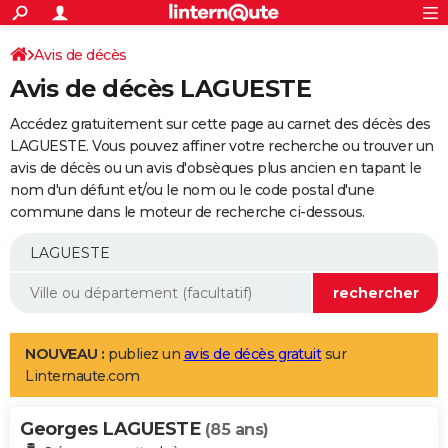
ACTUALITÉS
Connexion
S'inscrire
Avis de décès
Rechercher
Société
Education
Villes
Politique
Faits Divers
Monde
+
SPORT
Avis de décès LAGUESTE
Football
Cyclisme
Forum
Coupe du monde 2026
Tennis
Rugby
CULTURE
Accédez gratuitement sur cette page au carnet des décès des
TNT
Cinéma
Musique
Programme TV
Streaming
Sorties cinéma
+
LAGUESTE. Vous pouvez affiner votre recherche ou trouver un
FINANCE
avis de décès ou un avis d'obsèques plus ancien en tapant le
Impôts
Immobilier
Banque
Crédit
Retraite
Epargne
Risques naturels par ville
Assurance
AUTO
nom d'un défunt et/ou le nom ou le code postal d'une
commune dans le moteur de recherche ci-dessous.
Réserver un essai
Berlines
Forum auto
Essais
Citadines
SUV
+
HIGH-TECH
Meilleur smartphone
Ordinateurs
Guide high-tech
Mobiles
Internet
Jeux vidéo
+
BRICOLAGE
Aménagement intérieur
Cuisine
Jardinage
+
Forum
Extérieur
Salle de bains
Rangement
WEEK-END
Escapades
Expositions
Week-end nature
Guides de France
Patrimoine
Musées
+
LIFESTYLE
NOUVEAU :
publiez un
avis de décès gratuit
sur
Linternaute.com
Bien-être
Mode
+
Art de vivre
Loisirs
Modes de vie
SANTE
Georges LAGUESTE
Guide de la santé
Médicaments
+
Alimentation
Maladies
Sommeil
(85 ans)
VOYAGE