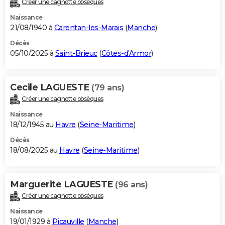
Créer une cagnotte obsèques
City break
Voyage de noces
Climat
Destinations
Voyage nature
Forum
+
PHOTO
Naissance
21/08/1940 à
Carentan-les-Marais
(
Manche
)
GUIDES D'ACHAT
Décès
05/10/2025 à
Saint-Brieuc
(
Côtes-d'Armor
)
BONS PLANS
CARTE DE VOEUX
Cecile LAGUESTE
(79 ans)
Carte Bonne année
Carte Pâques
Carte de Noël
Carte Saint-Valentin
Carte d'anniversaire
DICTIONNAIRE
Créer une cagnotte obsèques
Biographies
Expressions
Dictionnaire
Citations
Proverbes
PROGRAMME TV
Naissance
18/12/1945 au
Havre
(
Seine-Maritime
)
COPAINS D'AVANT
Décès
18/08/2025 au
Havre
(
Seine-Maritime
)
Se connecter
Collèges
Universités
Service militaire
S'inscrire
Lycées
Primaires
Entreprises
Avis de recherche
AVIS DE DÉCÈS
FORUM
Marguerite LAGUESTE
(96 ans)
Lifestyle
Sport
Television
Cinema
Bricolage
Culture
Auto
Voyage
Créer une cagnotte obsèques
Naissance
19/01/1929 à
Picauville
(
Manche
)