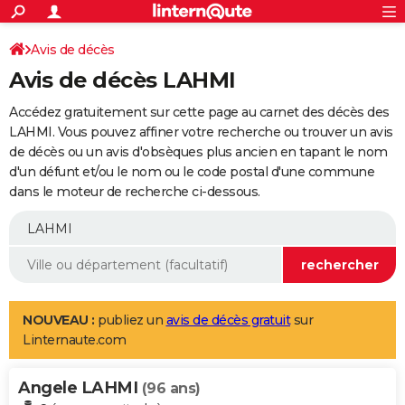
ACTUALITÉS
Connexion
S'inscrire
Avis de décès
Rechercher
Société
Education
Villes
Politique
Faits Divers
Monde
+
SPORT
Avis de décès LAHMI
Football
Cyclisme
Forum
Coupe du monde 2026
Tennis
Rugby
CULTURE
Accédez gratuitement sur cette page au carnet des décès des
TNT
Cinéma
Musique
Programme TV
Streaming
Sorties cinéma
+
LAHMI. Vous pouvez affiner votre recherche ou trouver un avis
FINANCE
de décès ou un avis d'obsèques plus ancien en tapant le nom
Impôts
Immobilier
Banque
Crédit
Retraite
Epargne
Risques naturels par ville
Assurance
AUTO
d'un défunt et/ou le nom ou le code postal d'une commune
dans le moteur de recherche ci-dessous.
Réserver un essai
Berlines
Forum auto
Essais
Citadines
SUV
+
HIGH-TECH
Meilleur smartphone
Ordinateurs
Guide high-tech
Mobiles
Internet
Jeux vidéo
+
BRICOLAGE
Aménagement intérieur
Cuisine
Jardinage
+
Forum
Extérieur
Salle de bains
Rangement
WEEK-END
Escapades
Expositions
Week-end nature
Guides de France
Patrimoine
Musées
+
LIFESTYLE
NOUVEAU :
publiez un
avis de décès gratuit
sur
Linternaute.com
Bien-être
Mode
+
Art de vivre
Loisirs
Modes de vie
SANTE
Angele LAHMI
Guide de la santé
Médicaments
+
Alimentation
Maladies
Sommeil
(96 ans)
VOYAGE