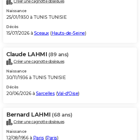
Créer une cagnotte obsèques
City break
Voyage de noces
Climat
Destinations
Voyage nature
Forum
+
PHOTO
Naissance
25/01/1930 à TUNIS TUNISIE
GUIDES D'ACHAT
Décès
15/07/2026 à
Sceaux
(
Hauts-de-Seine
)
BONS PLANS
CARTE DE VOEUX
Claude LAHMI
(89 ans)
Carte Bonne année
Carte Pâques
Carte de Noël
Carte Saint-Valentin
Carte d'anniversaire
DICTIONNAIRE
Créer une cagnotte obsèques
Biographies
Expressions
Dictionnaire
Citations
Proverbes
PROGRAMME TV
Naissance
30/11/1936 à TUNIS TUNISIE
COPAINS D'AVANT
Décès
20/06/2026 à
Sarcelles
(
Val-d'Oise
)
Se connecter
Collèges
Universités
Service militaire
S'inscrire
Lycées
Primaires
Entreprises
Avis de recherche
AVIS DE DÉCÈS
FORUM
Bernard LAHMI
(68 ans)
Lifestyle
Sport
Television
Cinema
Bricolage
Culture
Auto
Voyage
Créer une cagnotte obsèques
Naissance
12/08/1956 à
Paris
(
Paris
)