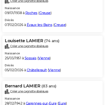
Créer une cagnotte obsèques
City break
Voyage de noces
Climat
Destinations
Voyage nature
Forum
+
PHOTO
Naissance
09/01/1938 à
Roches
(
Creuse
)
GUIDES D'ACHAT
Décès
07/02/2026 à
Évaux-les-Bains
(
Creuse
)
BONS PLANS
CARTE DE VOEUX
Louisette LAMIER
(74 ans)
Carte Bonne année
Carte Pâques
Carte de Noël
Carte Saint-Valentin
Carte d'anniversaire
DICTIONNAIRE
Créer une cagnotte obsèques
Biographies
Expressions
Dictionnaire
Citations
Proverbes
PROGRAMME TV
Naissance
25/03/1951 à
Sossais
(
Vienne
)
COPAINS D'AVANT
Décès
05/02/2026 à
Châtellerault
(
Vienne
)
Se connecter
Collèges
Universités
Service militaire
S'inscrire
Lycées
Primaires
Entreprises
Avis de recherche
AVIS DE DÉCÈS
FORUM
Bernard LAMIER
(83 ans)
Lifestyle
Sport
Television
Cinema
Bricolage
Culture
Auto
Voyage
Créer une cagnotte obsèques
Naissance
28/02/1942 à
Garennes-sur-Eure
(
Eure
)