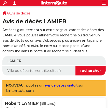
ACTUALITÉS
Connexion
S'inscrire
Avis de décès
Rechercher
Société
Education
Villes
Politique
Faits Divers
Monde
+
SPORT
Avis de décès LAMIER
Football
Cyclisme
Forum
Coupe du monde 2026
Tennis
Rugby
CULTURE
Accédez gratuitement sur cette page au carnet des décès des
TNT
Cinéma
Musique
Programme TV
Streaming
Sorties cinéma
+
LAMIER. Vous pouvez affiner votre recherche ou trouver un
FINANCE
avis de décès ou un avis d'obsèques plus ancien en tapant le
Impôts
Immobilier
Banque
Crédit
Retraite
Epargne
Risques naturels par ville
Assurance
AUTO
nom d'un défunt et/ou le nom ou le code postal d'une
commune dans le moteur de recherche ci-dessous.
Réserver un essai
Berlines
Forum auto
Essais
Citadines
SUV
+
HIGH-TECH
Meilleur smartphone
Ordinateurs
Guide high-tech
Mobiles
Internet
Jeux vidéo
+
BRICOLAGE
Aménagement intérieur
Cuisine
Jardinage
+
Forum
Extérieur
Salle de bains
Rangement
WEEK-END
Escapades
Expositions
Week-end nature
Guides de France
Patrimoine
Musées
+
LIFESTYLE
NOUVEAU :
publiez un
avis de décès gratuit
sur
Linternaute.com
Bien-être
Mode
+
Art de vivre
Loisirs
Modes de vie
SANTE
Robert LAMIER
Guide de la santé
Médicaments
+
Alimentation
Maladies
Sommeil
(88 ans)
VOYAGE