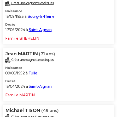
Créer une cagnotte obsèques
City break
Voyage de noces
Climat
Destinations
Voyage nature
Forum
+
PHOTO
Naissance
15/09/1953 à
Bourg-la-Reine
GUIDES D'ACHAT
Décès
BONS PLANS
17/06/2024 à
Saint-Aignan
CARTE DE VOEUX
Famille BREHELIN
Carte Bonne année
Carte Pâques
Carte de Noël
Carte Saint-Valentin
Carte d'anniversaire
DICTIONNAIRE
Jean MARTIN
(71 ans)
Biographies
Expressions
Dictionnaire
Citations
Proverbes
PROGRAMME TV
Créer une cagnotte obsèques
Naissance
COPAINS D'AVANT
09/05/1952 à
Tulle
Se connecter
Collèges
Universités
Service militaire
S'inscrire
Lycées
Primaires
Entreprises
Avis de recherche
AVIS DE DÉCÈS
Décès
15/04/2024 à
Saint-Aignan
FORUM
Famille MARTIN
Lifestyle
Sport
Television
Cinema
Bricolage
Culture
Auto
Voyage
Michael TISON
(49 ans)
Créer une cagnotte obsèques