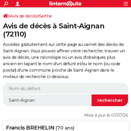
ACTUALITÉS
Connexion
S'inscrire
Avis de décès
Sarthe
Rechercher
Société
Education
Villes
Politique
Faits Divers
Monde
+
SPORT
Avis de décès à Saint-Aignan
Football
Cyclisme
Forum
Coupe du monde 2026
Tennis
Rugby
CULTURE
(72110)
TNT
Cinéma
Musique
Programme TV
Streaming
Sorties cinéma
+
FINANCE
Accédez gratuitement sur cette page au carnet des décès de
Saint-Aignan. Vous pouvez affiner votre recherche, trouver un
Impôts
Immobilier
Banque
Crédit
Retraite
Epargne
Risques naturels par ville
Assurance
AUTO
avis de décès, une nécrologie ou un avis d'obsèques plus
ancien en tapant le nom d'un défunt et/ou le nom (ou code
Réserver un essai
Berlines
Forum auto
Essais
Citadines
SUV
+
HIGH-TECH
postal) d'une commune proche de Saint-Aignan dans le
moteur de recherche ci-dessous.
Meilleur smartphone
Ordinateurs
Guide high-tech
Mobiles
Internet
Jeux vidéo
+
BRICOLAGE
Aménagement intérieur
Cuisine
Jardinage
+
Forum
Extérieur
Salle de bains
Rangement
WEEK-END
Escapades
Expositions
Week-end nature
Guides de France
Patrimoine
Musées
+
LIFESTYLE
Bien-être
Mode
+
Art de vivre
Loisirs
Modes de vie
SANTE
Mise à jour le 01/07/26
Guide de la santé
Médicaments
+
Alimentation
Maladies
Sommeil
VOYAGE
Francis BREHELIN
(70 ans)