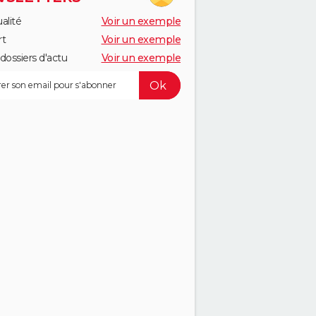
alité
Voir un exemple
rt
Voir un exemple
dossiers d'actu
Voir un exemple