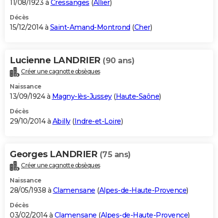
11/08/1923 à
Cressanges
(
Allier
)
Décès
15/12/2014 à
Saint-Amand-Montrond
(
Cher
)
Lucienne LANDRIER
(90 ans)
Créer une cagnotte obsèques
Naissance
13/09/1924 à
Magny-lès-Jussey
(
Haute-Saône
)
Décès
29/10/2014 à
Abilly
(
Indre-et-Loire
)
Georges LANDRIER
(75 ans)
Créer une cagnotte obsèques
Naissance
28/05/1938 à
Clamensane
(
Alpes-de-Haute-Provence
)
Décès
03/02/2014 à
Clamensane
(
Alpes-de-Haute-Provence
)