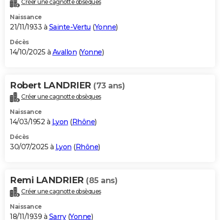
Créer une cagnotte obsèques
City break
Voyage de noces
Climat
Destinations
Voyage nature
Forum
+
PHOTO
Naissance
21/11/1933 à
Sainte-Vertu
(
Yonne
)
GUIDES D'ACHAT
Décès
14/10/2025 à
Avallon
(
Yonne
)
BONS PLANS
CARTE DE VOEUX
Robert LANDRIER
(73 ans)
Carte Bonne année
Carte Pâques
Carte de Noël
Carte Saint-Valentin
Carte d'anniversaire
DICTIONNAIRE
Créer une cagnotte obsèques
Biographies
Expressions
Dictionnaire
Citations
Proverbes
PROGRAMME TV
Naissance
14/03/1952 à
Lyon
(
Rhône
)
COPAINS D'AVANT
Décès
30/07/2025 à
Lyon
(
Rhône
)
Se connecter
Collèges
Universités
Service militaire
S'inscrire
Lycées
Primaires
Entreprises
Avis de recherche
AVIS DE DÉCÈS
FORUM
Remi LANDRIER
(85 ans)
Lifestyle
Sport
Television
Cinema
Bricolage
Culture
Auto
Voyage
Créer une cagnotte obsèques
Naissance
18/11/1939 à
Sarry
(
Yonne
)