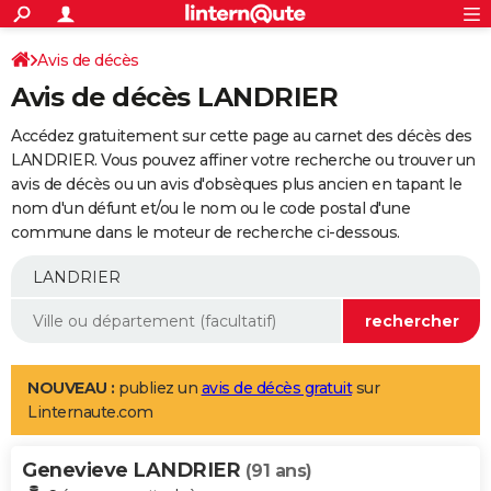
ACTUALITÉS
Connexion
S'inscrire
Avis de décès
Rechercher
Société
Education
Villes
Politique
Faits Divers
Monde
+
SPORT
Avis de décès LANDRIER
Football
Cyclisme
Forum
Coupe du monde 2026
Tennis
Rugby
CULTURE
Accédez gratuitement sur cette page au carnet des décès des
TNT
Cinéma
Musique
Programme TV
Streaming
Sorties cinéma
+
LANDRIER. Vous pouvez affiner votre recherche ou trouver un
FINANCE
avis de décès ou un avis d'obsèques plus ancien en tapant le
Impôts
Immobilier
Banque
Crédit
Retraite
Epargne
Risques naturels par ville
Assurance
AUTO
nom d'un défunt et/ou le nom ou le code postal d'une
commune dans le moteur de recherche ci-dessous.
Réserver un essai
Berlines
Forum auto
Essais
Citadines
SUV
+
HIGH-TECH
Meilleur smartphone
Ordinateurs
Guide high-tech
Mobiles
Internet
Jeux vidéo
+
BRICOLAGE
Aménagement intérieur
Cuisine
Jardinage
+
Forum
Extérieur
Salle de bains
Rangement
WEEK-END
Escapades
Expositions
Week-end nature
Guides de France
Patrimoine
Musées
+
LIFESTYLE
NOUVEAU :
publiez un
avis de décès gratuit
sur
Linternaute.com
Bien-être
Mode
+
Art de vivre
Loisirs
Modes de vie
SANTE
Genevieve LANDRIER
Guide de la santé
Médicaments
+
Alimentation
Maladies
Sommeil
(91 ans)
VOYAGE