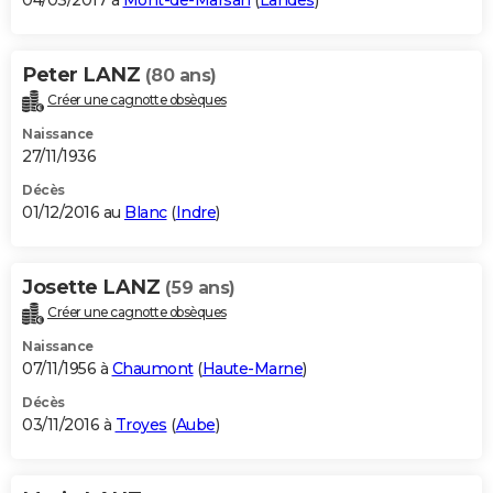
04/03/2017 à
Mont-de-Marsan
(
Landes
)
Peter LANZ
(80 ans)
Créer une cagnotte obsèques
Naissance
27/11/1936
Décès
01/12/2016 au
Blanc
(
Indre
)
Josette LANZ
(59 ans)
Créer une cagnotte obsèques
Naissance
07/11/1956 à
Chaumont
(
Haute-Marne
)
Décès
03/11/2016 à
Troyes
(
Aube
)