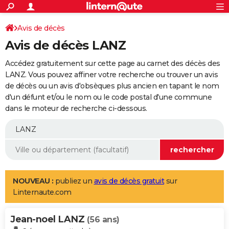
ACTUALITÉS
Connexion
S'inscrire
Avis de décès
Rechercher
Société
Education
Villes
Politique
Faits Divers
Monde
+
SPORT
Avis de décès LANZ
Football
Cyclisme
Forum
Coupe du monde 2026
Tennis
Rugby
CULTURE
Accédez gratuitement sur cette page au carnet des décès des
TNT
Cinéma
Musique
Programme TV
Streaming
Sorties cinéma
+
LANZ. Vous pouvez affiner votre recherche ou trouver un avis
FINANCE
de décès ou un avis d'obsèques plus ancien en tapant le nom
Impôts
Immobilier
Banque
Crédit
Retraite
Epargne
Risques naturels par ville
Assurance
AUTO
d'un défunt et/ou le nom ou le code postal d'une commune
dans le moteur de recherche ci-dessous.
Réserver un essai
Berlines
Forum auto
Essais
Citadines
SUV
+
HIGH-TECH
Meilleur smartphone
Ordinateurs
Guide high-tech
Mobiles
Internet
Jeux vidéo
+
BRICOLAGE
Aménagement intérieur
Cuisine
Jardinage
+
Forum
Extérieur
Salle de bains
Rangement
WEEK-END
Escapades
Expositions
Week-end nature
Guides de France
Patrimoine
Musées
+
LIFESTYLE
NOUVEAU :
publiez un
avis de décès gratuit
sur
Linternaute.com
Bien-être
Mode
+
Art de vivre
Loisirs
Modes de vie
SANTE
Jean-noel LANZ
Guide de la santé
Médicaments
+
Alimentation
Maladies
Sommeil
(56 ans)
VOYAGE