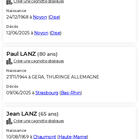
Créer une cagnotte obsèques
City break
Voyage de noces
Climat
Destinations
Voyage nature
Forum
+
PHOTO
Naissance
24/12/1968 à
Noyon
(
Oise
)
GUIDES D'ACHAT
Décès
12/06/2025 à
Noyon
(
Oise
)
BONS PLANS
CARTE DE VOEUX
Paul LANZ
(80 ans)
Carte Bonne année
Carte Pâques
Carte de Noël
Carte Saint-Valentin
Carte d'anniversaire
DICTIONNAIRE
Créer une cagnotte obsèques
Biographies
Expressions
Dictionnaire
Citations
Proverbes
PROGRAMME TV
Naissance
27/11/1944 à GERA, THURINGE ALLEMAGNE
COPAINS D'AVANT
Décès
09/06/2025 à
Strasbourg
(
Bas-Rhin
)
Se connecter
Collèges
Universités
Service militaire
S'inscrire
Lycées
Primaires
Entreprises
Avis de recherche
AVIS DE DÉCÈS
FORUM
Jean LANZ
(65 ans)
Lifestyle
Sport
Television
Cinema
Bricolage
Culture
Auto
Voyage
Créer une cagnotte obsèques
Naissance
10/08/1959 à
Chaumont
(
Haute-Marne
)