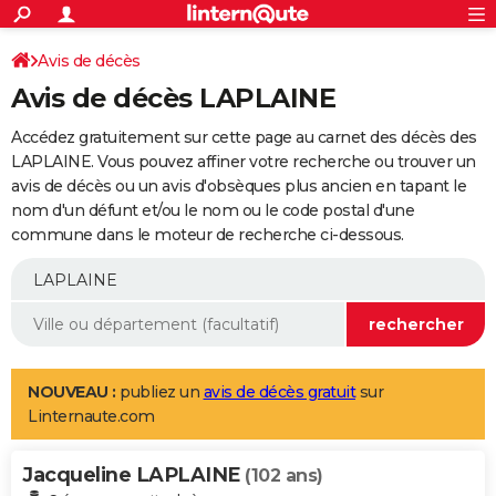
ACTUALITÉS
Connexion
S'inscrire
Avis de décès
Rechercher
Société
Education
Villes
Politique
Faits Divers
Monde
+
SPORT
Avis de décès LAPLAINE
Football
Cyclisme
Forum
Coupe du monde 2026
Tennis
Rugby
CULTURE
Accédez gratuitement sur cette page au carnet des décès des
TNT
Cinéma
Musique
Programme TV
Streaming
Sorties cinéma
+
LAPLAINE. Vous pouvez affiner votre recherche ou trouver un
FINANCE
avis de décès ou un avis d'obsèques plus ancien en tapant le
Impôts
Immobilier
Banque
Crédit
Retraite
Epargne
Risques naturels par ville
Assurance
AUTO
nom d'un défunt et/ou le nom ou le code postal d'une
commune dans le moteur de recherche ci-dessous.
Réserver un essai
Berlines
Forum auto
Essais
Citadines
SUV
+
HIGH-TECH
Meilleur smartphone
Ordinateurs
Guide high-tech
Mobiles
Internet
Jeux vidéo
+
BRICOLAGE
Aménagement intérieur
Cuisine
Jardinage
+
Forum
Extérieur
Salle de bains
Rangement
WEEK-END
Escapades
Expositions
Week-end nature
Guides de France
Patrimoine
Musées
+
LIFESTYLE
NOUVEAU :
publiez un
avis de décès gratuit
sur
Linternaute.com
Bien-être
Mode
+
Art de vivre
Loisirs
Modes de vie
SANTE
Jacqueline LAPLAINE
Guide de la santé
Médicaments
+
Alimentation
Maladies
Sommeil
(102 ans)
VOYAGE