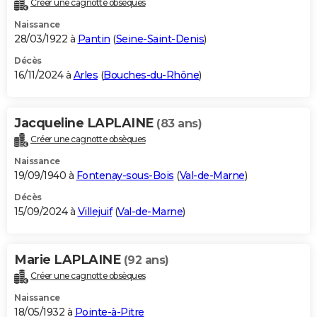
Créer une cagnotte obsèques
City break
Voyage de noces
Climat
Destinations
Voyage nature
Forum
+
PHOTO
Naissance
28/03/1922 à
Pantin
(
Seine-Saint-Denis
)
GUIDES D'ACHAT
Décès
16/11/2024 à
Arles
(
Bouches-du-Rhône
)
BONS PLANS
CARTE DE VOEUX
Jacqueline LAPLAINE
(83 ans)
Carte Bonne année
Carte Pâques
Carte de Noël
Carte Saint-Valentin
Carte d'anniversaire
DICTIONNAIRE
Créer une cagnotte obsèques
Biographies
Expressions
Dictionnaire
Citations
Proverbes
PROGRAMME TV
Naissance
19/09/1940 à
Fontenay-sous-Bois
(
Val-de-Marne
)
COPAINS D'AVANT
Décès
15/09/2024 à
Villejuif
(
Val-de-Marne
)
Se connecter
Collèges
Universités
Service militaire
S'inscrire
Lycées
Primaires
Entreprises
Avis de recherche
AVIS DE DÉCÈS
FORUM
Marie LAPLAINE
(92 ans)
Lifestyle
Sport
Television
Cinema
Bricolage
Culture
Auto
Voyage
Créer une cagnotte obsèques
Naissance
18/05/1932 à
Pointe-à-Pitre